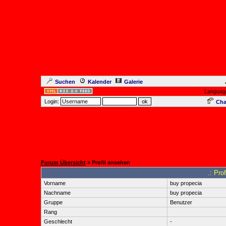
Suchen
Kalender
Galerie
Languag
Login:
Cha
Forum Übersicht
» Profil ansehen
.: Pro
Vorname
buy propecia
Nachname
buy propecia
Gruppe
Benutzer
Rang
Geschlecht
-