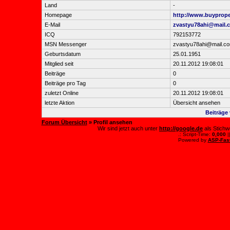
Land
-
Homepage
http://www.buyprop
E-Mail
zvastyu78ahi@mail.
ICQ
792153772
MSN Messenger
zvastyu78ahi@mail.c
Geburtsdatum
25.01.1951
Mitglied seit
20.11.2012 19:08:01
Beiträge
0
Beiträge pro Tag
0
zuletzt Online
20.11.2012 19:08:01
letzte Aktion
Übersicht ansehen
Beiträge
Forum Übersicht
» Profil ansehen
Wir sind jetzt auch unter
http://google.de
als Stichw
.: Script-Time:
0,000
|
Powered by
ASP-Fas