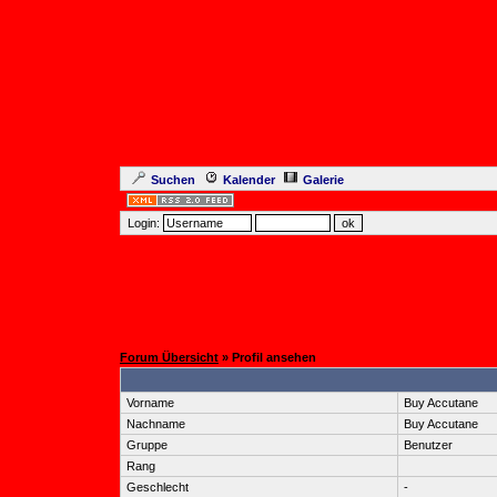
Suchen
Kalender
Galerie
Login:
Forum Übersicht
» Profil ansehen
Vorname
Buy Accutane
Nachname
Buy Accutane
Gruppe
Benutzer
Rang
Geschlecht
-