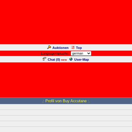
Auktionen
Top
Language/Sprache:
Chat (
0
)
User-Map
new
.: Profil von Buy Accutane :.