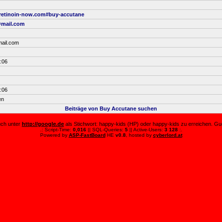
tretinoin-now.com#buy-accutane
@mail.com
ail.com
:06
:06
en
Beiträge von Buy Accutane suchen
auch unter
http://google.de
als Stichwort: happy-kids (HP) oder happy-kids zu erreichen. Guc
.: Script-Time:
0,016
|| SQL-Queries:
5
|| Active-Users:
3 128
:.
Powered by
ASP-FastBoard
HE
v0.8
, hosted by
cyberlord.at