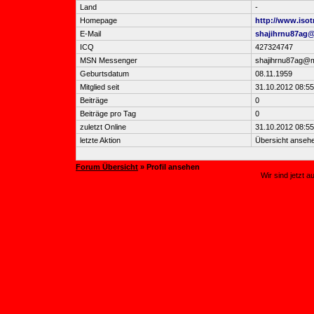
Land
-
Homepage
http://www.iso
E-Mail
shajihrnu87ag
ICQ
427324747
MSN Messenger
shajihrnu87ag@m
Geburtsdatum
08.11.1959
Mitglied seit
31.10.2012 08:55
Beiträge
0
Beiträge pro Tag
0
zuletzt Online
31.10.2012 08:55
letzte Aktion
Übersicht anseh
Forum Übersicht
» Profil ansehen
Wir sind jetzt 