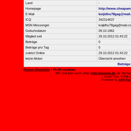
Land
-
Homepage
http://www.cheapa
E-Mail
koijidhu78gag@mail
ICQ
342314637
MSN Messenger
koijidhu78gag@mail.c
Geburtsdatum
09.10.1962
Mitglied seit
29.10.2012 01:43:22
Beiträge
0
Beiträge pro Tag
0
zuletzt Online
29.10.2012 01:43:22
letzte Aktion
Übersicht ansehen
Beiträg
Forum Übersicht
» Profil ansehen
Wir sind jetzt auch unter
http://google.de
als Stichw
.: Script-Time:
0,016
|
Powered by
ASP-Fas