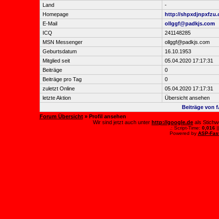
Land
-
Homepage
http://shpxdjnpxfzu
E-Mail
ollggf@padkjs.com
ICQ
241148285
MSN Messenger
ollggf@padkjs.com
Geburtsdatum
16.10.1953
Mitglied seit
05.04.2020 17:17:31
Beiträge
0
Beiträge pro Tag
0
zuletzt Online
05.04.2020 17:17:31
letzte Aktion
Übersicht ansehen
Beiträge von
Forum Übersicht
» Profil ansehen
Wir sind jetzt auch unter
http://google.de
als Stichw
.: Script-Time:
0,016
|
Powered by
ASP-Fas