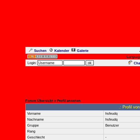
Suchen
Kalender
Galerie
Languag
Login:
Cha
Forum Übersicht
» Profil ansehen
.: Profil 
Vorname
hsfeudq
Nachname
hsfeudq
Gruppe
Benutzer
Rang
Geschlecht
-