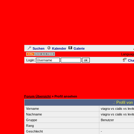
Suchen
Kalender
Galerie
Languag
Login:
Cha
Forum Übersicht
» Profil ansehen
.: Profil von
Vorname
viagra vs cialis vs levit
Nachname
viagra vs cialis vs levit
Gruppe
Benutzer
Rang
Geschlecht
-