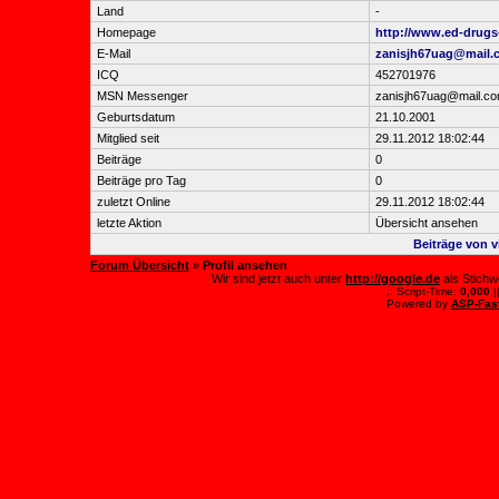
Land
-
Homepage
http://www.ed-drugs-o
E-Mail
zanisjh67uag@mail.
ICQ
452701976
MSN Messenger
zanisjh67uag@mail.c
Geburtsdatum
21.10.2001
Mitglied seit
29.11.2012 18:02:44
Beiträge
0
Beiträge pro Tag
0
zuletzt Online
29.11.2012 18:02:44
letzte Aktion
Übersicht ansehen
Beiträge von vi
Forum Übersicht
» Profil ansehen
Wir sind jetzt auch unter
http://google.de
als Stichw
.: Script-Time:
0,000
|
Powered by
ASP-Fas