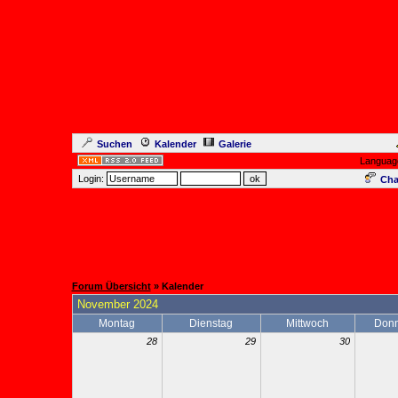
Suchen
Kalender
Galerie
Languag
Login:
Cha
Forum Übersicht
» Kalender
November 2024
Montag
Dienstag
Mittwoch
Donn
28
29
30