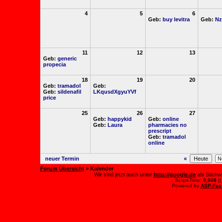
4
5
6
Geb:
buy levitra
Geb:
Nz
11
12
13
Geb:
generic
propecia
18
19
20
Geb:
tramadol
Geb:
Geb:
sildenafil
LKqusdXgyuYVf
price
25
26
27
Geb:
happykid
Geb:
online
Geb:
Laura
pharmacies no
prescript
Geb:
tramadol
online
neuer Termin
«
Forum Übersicht
» Kalender
Wir sind jetzt auch unter
http://google.de
als Stichw
.: Script-Time:
0,008
||
Powered by
ASP-Fas