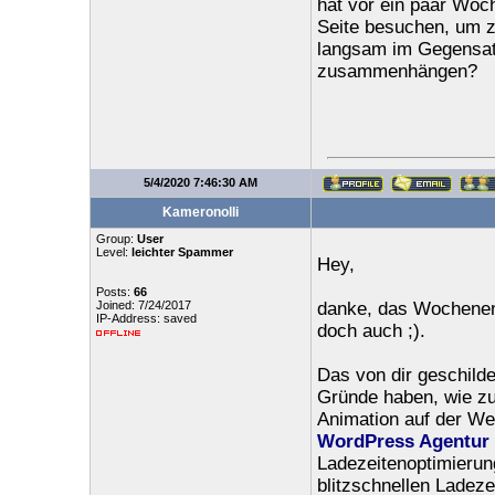
hat vor ein paar Woch
Seite besuchen, um z
langsam im Gegensatz
zusammenhängen?
5/4/2020 7:46:30 AM
Kameronolli
Group:
User
Level:
leichter Spammer
Hey,
Posts:
66
Joined: 7/24/2017
danke, das Wochenen
IP-Address: saved
doch auch ;).
Das von dir geschild
Gründe haben, wie zu
Animation auf der Web
WordPress Agentur
Ladezeitenoptimierung
blitzschnellen Ladeze