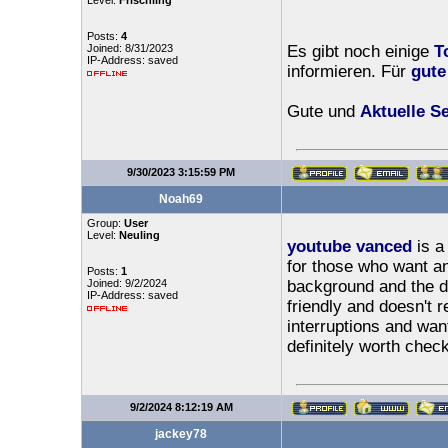
Level:
Frischling
Posts:
4
Joined: 8/31/2023
Es gibt noch einige
T
IP-Address: saved
informieren. Für
gute
Gute und
Aktuelle Se
9/30/2023 3:15:59 PM
Noah69
Group:
User
Level:
Neuling
youtube vanced
is a 
for those who want an
Posts:
1
Joined: 9/2/2024
background and the d
IP-Address: saved
friendly and doesn't r
interruptions and wa
definitely worth check
9/2/2024 8:12:19 AM
jackey78