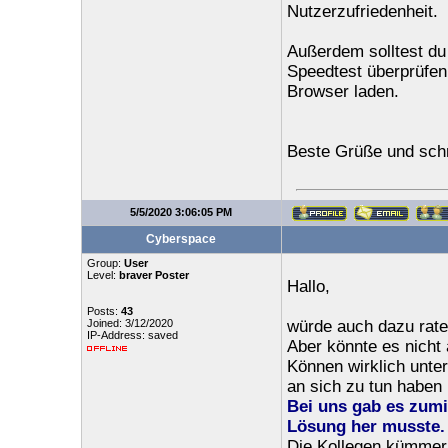
Nutzerzufriedenheit.
Außerdem solltest du 
Speedtest überprüfen.
Browser laden.
Beste Grüße und schn
5/5/2020 3:06:05 PM
Cyberspace
Group:
User
Level:
braver Poster
Hallo,
Posts:
43
Joined: 3/12/2020
würde auch dazu rate
IP-Address: saved
Aber könnte es nicht
Können wirklich unter
an sich zu tun haben
Bei uns gab es zum
Lösung her musste.
Die Kollegen kümmern