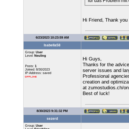
für das Problem mit 
Hi Friend, Thank you 
6/23/2023 10:23:59 AM
Isabella58
Group:
User
Level:
Neuling
Hi Guys,
Thanks for the advice
Posts:
1
Joined: 8/30/2023
server issues and lar
IP-Address: saved
Professional agencie
creation and optimiza
at zumostudios.ch/onl
Best of luck!
8/30/2023 9:31:32 PM
sezerd
Group:
User