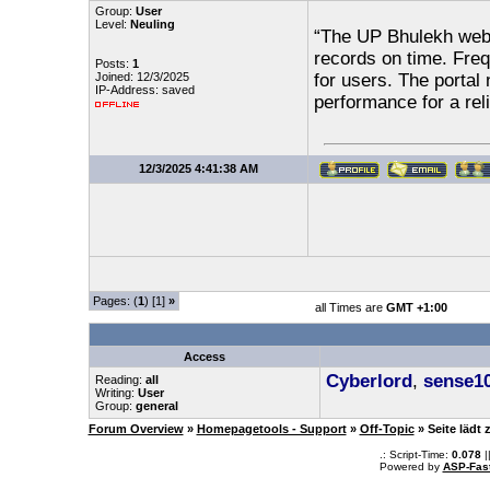
Group:
User
Level:
Neuling
“The UP Bhulekh websi
records on time. Freq
Posts:
1
Joined: 12/3/2025
for users. The portal
IP-Address: saved
performance for a rel
12/3/2025 4:41:38 AM
Pages: (
1
) [1]
»
all Times are
GMT +1:00
Access
Cyberlord
,
sense1
Reading:
all
Writing:
User
Group:
general
Forum Overview
»
Homepagetools - Support
»
Off-Topic
» Seite lädt
.: Script-Time:
0.078
|
Powered by
ASP-Fas