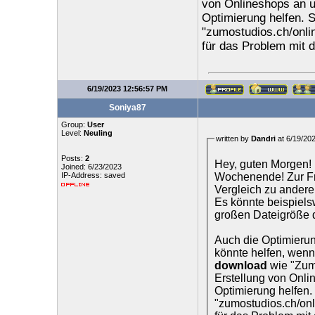
von Onlineshops an u
Optimierung helfen. S
"zumostudios.ch/onlin
für das Problem mit d
6/19/2023 12:56:57 PM
Soniya87
Group:
User
Level:
Neuling
written by
Dandri
at 6/19/20
Posts:
2
Hey, guten Morgen! I
Joined: 6/23/2023
Wochenende! Zur Fr
IP-Address: saved
Vergleich zu andere
Es könnte beispiels
großen Dateigröße 
Auch die Optimierung
könnte helfen, wenn
download
wie "Zumo
Erstellung von Onli
Optimierung helfen. 
"zumostudios.ch/onli