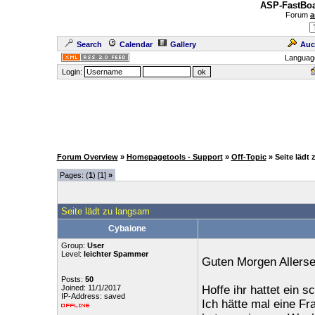
ASP-FastBoa
Forum
a
Search
Calendar
Gallery
Auc
Languag
Login:
Forum Overview
»
Homepagetools - Support
»
Off-Topic
» Seite lädt
Pages: (
1
) [1]
»
Seite lädt zu langsam
Cybaione
Group:
User
Level:
leichter Spammer
Guten Morgen Allerse
Posts:
50
Joined: 11/1/2017
Hoffe ihr hattet ein
IP-Address: saved
Ich hätte mal eine Fr