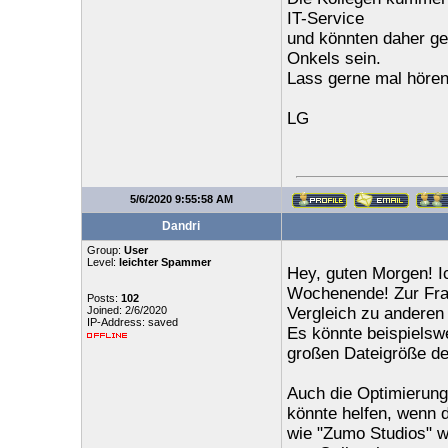
IT-Service
und könnten daher gen
Onkels sein.
Lass gerne mal höre
LG
5/6/2020 9:55:58 AM
Dandri
Group:
User
Level:
leichter Spammer
Hey, guten Morgen! Ic
Wochenende! Zur Fra
Posts:
102
Joined: 2/6/2020
Vergleich zu anderen
IP-Address: saved
Es könnte beispielswe
großen Dateigröße de
Auch die Optimierung 
könnte helfen, wenn d
wie "Zumo Studios" we