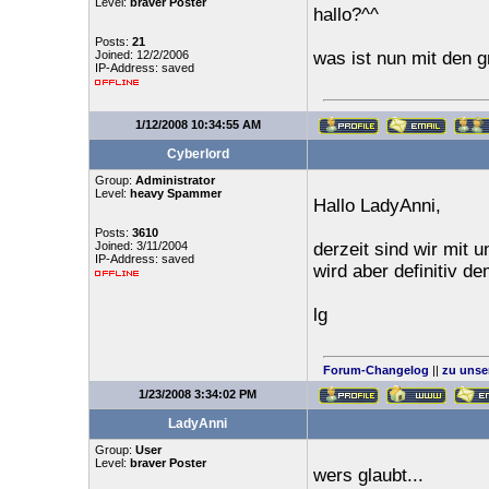
Level:
braver Poster
hallo?^^
Posts:
21
Joined: 12/2/2006
was ist nun mit den 
IP-Address: saved
1/12/2008 10:34:55 AM
Cyberlord
Group:
Administrator
Level:
heavy Spammer
Hallo LadyAnni,
Posts:
3610
Joined: 3/11/2004
derzeit sind wir mit 
IP-Address: saved
wird aber definitiv 
lg
Forum-Changelog
||
zu unse
1/23/2008 3:34:02 PM
LadyAnni
Group:
User
Level:
braver Poster
wers glaubt...