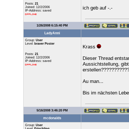
Posts:
21
Joined: 12/2/2006
ich geb auf -.-
IP-Address: saved
1/26/2008 6:15:40 PM
LadyAnni
Group:
User
Level:
braver Poster
Krass
Posts:
21
Joined: 12/2/2006
Dieser Thread entst
IP-Address: saved
Aussichtstellung, gib
erstellen??????????
Au man...
Bis im nächsten Lebe
5/16/2008 3:46:20 PM
mcdonalds
Group:
User
Level:
Frischling