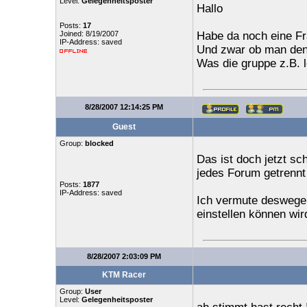
Level:
Gelegenheitsposter
Hallo
Posts:
17
Joined: 8/19/2007
Habe da noch eine F
IP-Address: saved
Und zwar ob man den
Was die gruppe z.B. l
8/28/2007 12:14:25 PM
Guest
Group:
blocked
Das ist doch jetzt sc
jedes Forum getrennt 
Posts:
1877
IP-Address: saved
Ich vermute deswege
einstellen können wir
8/28/2007 2:03:09 PM
KTM Racer
Group:
User
Level:
Gelegenheitsposter