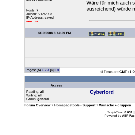
Wäre für mich auch s
ausreichend) würde m
Posts:
7
Joined: 5/12/2008
IP-Address: saved
5/19/2008 3:44:29 PM
Pages: (
5
)
1
2
3
[4]
5
»
all Times are
GMT +1:0
Access
Cyberlord
Reading:
all
Writing:
all
Group:
general
Forum Overview
»
Homepagetools - Support
»
Wünsche
» gruppen
.: Script-Time:
0.031
|
Powered by
ASP-Fas