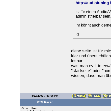
http://audiotuning.
Ist für einen Audio
administrierbar sein
Ihr könnt auch gern
lg
diese seite ist für mi
klar und übersichtlic
lesbar.
was man evtl. in erwä
"startseite" oder "hom
wissen, dass man über
8/22/2007 7:53:06 PM
KTM Racer
Group:
User