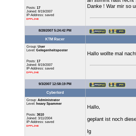
ah stimmt hast recht 
Danke ! War mir so u
Posts:
17
Joined: 8/19/2007
IP-Address: saved
8/28/2007 5:24:42 PM
KTM Racer
Group:
User
Level:
Gelegenheitsposter
Hallo wollte mal nach
Posts:
17
Joined: 8/19/2007
IP-Address: saved
9/3/2007 12:58:19 PM
Cyberlord
Group:
Administrator
Level:
heavy Spammer
Hallo,
Posts:
3610
Joined: 3/11/2004
geplant ist noch dies
IP-Address: saved
lg