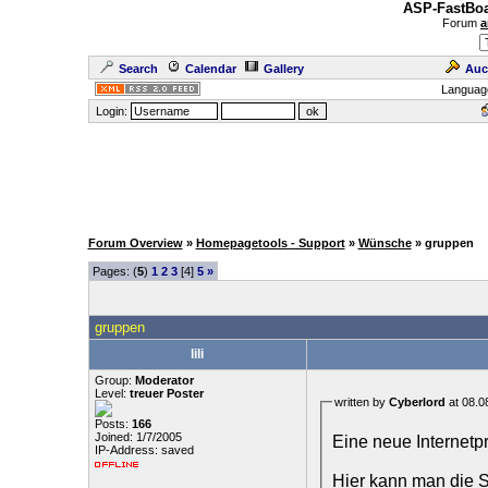
ASP-FastBoa
Forum
a
Search
Calendar
Gallery
Auc
Languag
Login:
Forum Overview
»
Homepagetools - Support
»
Wünsche
» gruppen
Pages: (
5
)
1
2
3
[4]
5
»
gruppen
lili
Group:
Moderator
Level:
treuer Poster
written by
Cyberlord
at 08.0
Posts:
166
Joined: 1/7/2005
Eine neue Internetpr
IP-Address: saved
Hier kann man die S