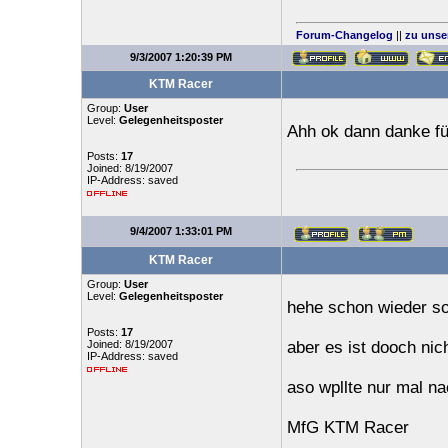
Forum-Changelog
||
zu unse
9/3/2007 1:20:39 PM
KTM Racer
Group:
User
Level:
Gelegenheitsposter
Ahh ok dann danke für
Posts:
17
Joined: 8/19/2007
IP-Address: saved
9/4/2007 1:33:01 PM
KTM Racer
Group:
User
Level:
Gelegenheitsposter
hehe schon wieder so
Posts:
17
Joined: 8/19/2007
aber es ist dooch nic
IP-Address: saved
aso wpllte nur mal nac
MfG KTM Racer