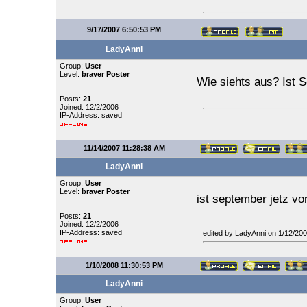
9/17/2007 6:50:53 PM
LadyAnni
Group:
User
Level:
braver Poster
Wie siehts aus? Ist 
Posts:
21
Joined: 12/2/2006
IP-Address: saved
11/14/2007 11:28:38 AM
LadyAnni
Group:
User
Level:
braver Poster
ist september jetz vo
Posts:
21
Joined: 12/2/2006
IP-Address: saved
edited by LadyAnni on 1/12/20
1/10/2008 11:30:53 PM
LadyAnni
Group:
User