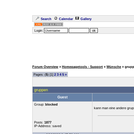
Search
Calendar
Gallery
Login:
Forum Overview
»
Homepagetools - Support
»
Wünsche
» grup
Pages: (
5
) [1]
2
3
4
5
»
gruppen
Guest
Group:
blocked
kann man eine andere grupp
Posts:
1877
IP-Address: saved