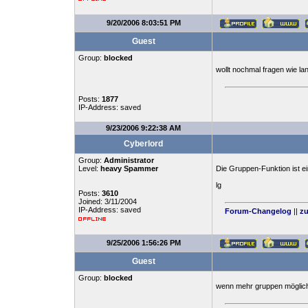
9/20/2006 8:03:51 PM
Guest
Group:
blocked
wollt nochmal fragen wie la
Posts:
1877
IP-Address: saved
9/23/2006 9:22:38 AM
Cyberlord
Group:
Administrator
Level:
heavy Spammer
Die Gruppen-Funktion ist ei
lg
Posts:
3610
Joined: 3/11/2004
IP-Address: saved
Forum-Changelog
||
zu
9/25/2006 1:56:26 PM
Guest
Group:
blocked
wenn mehr gruppen möglich