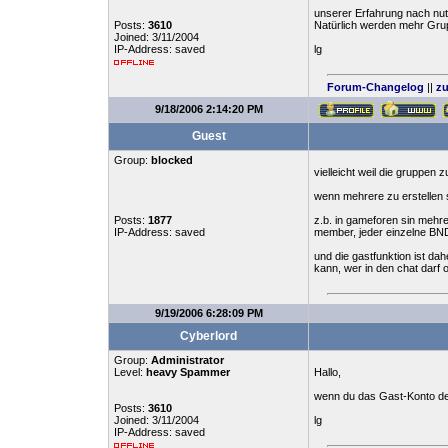
unserer Erfahrung nach nut
Posts:
3610
Natürlich werden mehr Grup
Joined: 3/11/2004
IP-Address: saved
lg
Forum-Changelog
||
zu
9/18/2006 2:14:20 PM
Guest
Group:
blocked
vielleicht weil die gruppen 
wenn mehrere zu erstellen 
Posts:
1877
z.b. in gameforen sin mehre
IP-Address: saved
member, jeder einzelne BND
und die gastfunktion ist dah
kann, wer in den chat darf 
9/19/2006 6:28:09 PM
Cyberlord
Group:
Administrator
Level:
heavy Spammer
Hallo,
wenn du das Gast-Konto dea
Posts:
3610
Joined: 3/11/2004
lg
IP-Address: saved