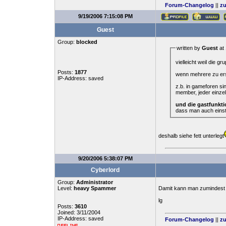
Forum-Changelog
||
zu
9/19/2006 7:15:08 PM
Guest
Group:
blocked
written by
Guest
at 
vielleicht weil die g
Posts:
1877
wenn mehrere zu ers
IP-Address: saved
z.b. in gameforen si
member, jeder einzel
und die gastfunkti
dass man auch einste
deshalb siehe fett unterlegt
9/20/2006 5:38:07 PM
Cyberlord
Group:
Administrator
Level:
heavy Spammer
Damit kann man zumindest 
lg
Posts:
3610
Joined: 3/11/2004
IP-Address: saved
Forum-Changelog
||
zu