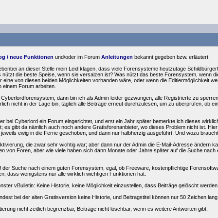
g / neue Funktionen
und/oder im Forum
Anleitungen
bekannt gegeben bzw. erläutert.
ebenbei an dieser Stelle mein Leid klagen, dass viele Forensysteme heutzutage Schildbürger
nützt die beste Speise, wenn sie versalzen ist? Was nützt das beste Forensystem, wenn die 
nur eine von diesen beiden Möglichkeiten vorhanden wäre, oder wenn die Editiermöglichkeit 
o einem Forum arbeiten.
 Cyberlordforensystem, dann bin ich als Admin leider gezwungen, alle Registrierte zu sperre
lich nicht in der Lage bin, täglich alle Beiträge erneut durchzulesen, um zu überprüfen, ob ein
ier bei Cyberlord ein Forum eingerichtet, und erst ein Jahr später bemerkte ich dieses wirkli
llt; es gibt da nämlich auch noch andere Gratisforenanbieter, wo dieses Problem nicht ist. Hi
wird jeweils ewig in die Ferne geschoben, und dann nur halbherzig ausgeführt. Und wozu brau
Aktivierung, die zwar sehr wichtig war; aber dann nur der Admin die E-Mail-Adresse ändern ka
ngen von Foren, aber wie viele haben sich dann Monate oder Jahre später auf die Suche n
f der Suche nach einem guten Forensystem, egal, ob Freeware, kostenpflichtige Forensoftware 
, dass wenigstens nur alle wirklich wichtigen Funktionen hat.
ster vBulletin: Keine Historie, keine Möglichkeit einzustellen, dass Beiträge gelöscht werden
est bei der alten Gratisversion keine Historie, und Beitragstitel können nur 50 Zeichen lang s
ierung nicht zeitlich begrenzbar, Beiträge nicht löschbar, wenn es weitere Antworten gibt.