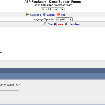
ASP-FastBoard - Demo/Support-Forum
Forum
anmelden
/
register
Board
Auctions
Global
Top
Language/Sprache:
Chat (
0
)
User-Map
new
pen
e "erstellen" ???