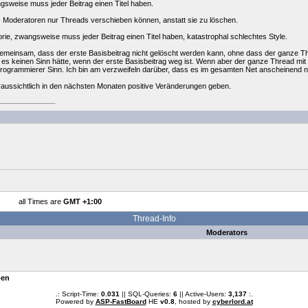
gsweise muss jeder Beitrag einen Titel haben.
ss Moderatoren nur Threads verschieben können, anstatt sie zu löschen.
rie, zwangsweise muss jeder Beitrag einen Titel haben, katastrophal schlechtes Style.
meinsam, dass der erste Basisbeitrag nicht gelöscht werden kann, ohne dass der ganze Th
es keinen Sinn hätte, wenn der erste Basisbeitrag weg ist. Wenn aber der ganze Thread mit 
programmierer Sinn. Ich bin am verzweifeln darüber, dass es im gesamten Net anscheinend nic
ussichtlich in den nächsten Monaten positive Veränderungen geben.
all Times are
GMT +1:00
Thread-Info
Moderators
pen
.: Script-Time:
0.031
|| SQL-Queries:
6
|| Active-Users:
3,137
:.
Powered by
ASP-FastBoard
HE
v0.8
, hosted by
cyberlord.at