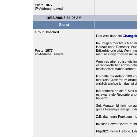
Posts:
1877
IP-Address: saved
10/15/2006 8:34:06 AM
Guest
Group:
blocked
Das wird dann im
Changelo
Im übrigen möchte ich so n
Häuser ohne Fenster). Was 
Posts:
1877
Editierhistorie gibt. Wenn 
IP-Address: saved
man so einigermaßen mit s
Wenn es aber so ist, wie im
verantwortlicher Admin natür
hineineditiert haben könnte.
Ich hatte mir Anfang 2005 h
hier kein Gratisforum erste
wirklich wichtig ist, das 
Ich erinnere an die E-Mail-
es zwar viele Registrieru
haben?
Seit Monaten bin ich nun au
gutes Forensystem gefunden
Z.B. das teure Funktionsmon
Invision Power Board: Zumind
PhpBB2: Keine Historie, Edit