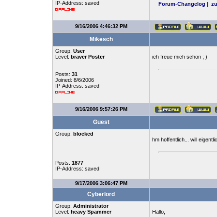
IP-Address: saved
Forum-Changelog
||
zu
9/16/2006 4:46:32 PM
Mikesch
Group:
User
Level:
braver Poster
ich freue mich schon ; )
Posts:
31
Joined: 8/6/2006
IP-Address: saved
9/16/2006 9:57:26 PM
Guest
Group:
blocked
hm hoffentlich... will eige
Posts:
1877
IP-Address: saved
9/17/2006 3:06:47 PM
Cyberlord
Group:
Administrator
Level:
heavy Spammer
Hallo,