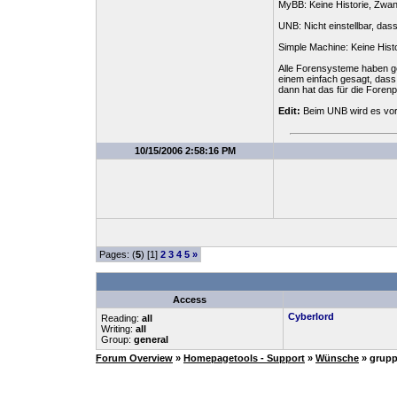
MyBB: Keine Historie, Zwan
UNB: Nicht einstellbar, da
Simple Machine: Keine Histo
Alle Forensysteme haben ge
einem einfach gesagt, dass 
dann hat das für die Foren
Edit:
Beim UNB wird es vora
10/15/2006 2:58:16 PM
Pages: (
5
) [1]
2
3
4
5
»
Access
Cyberlord
Reading:
all
Writing:
all
Group:
general
Forum Overview
»
Homepagetools - Support
»
Wünsche
» grup