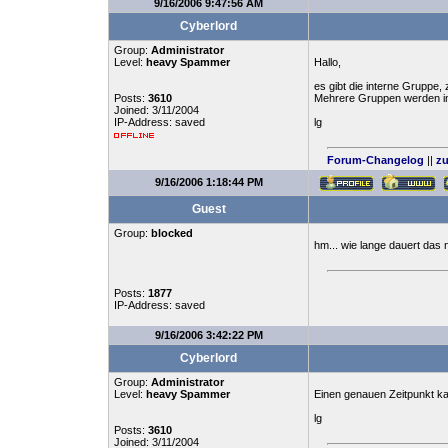
9/16/2006 9:47:56 AM
Cyberlord
Group:
Administrator
Level:
heavy Spammer
Hallo,
es gibt die interne Gruppe,
Posts:
3610
Mehrere Gruppen werden in 
Joined: 3/11/2004
IP-Address: saved
lg
Forum-Changelog
||
zu
9/16/2006 1:18:44 PM
Guest
Group:
blocked
hm... wie lange dauert das
Posts:
1877
IP-Address: saved
9/16/2006 3:42:22 PM
Cyberlord
Group:
Administrator
Level:
heavy Spammer
Einen genauen Zeitpunkt ka
lg
Posts:
3610
Joined: 3/11/2004