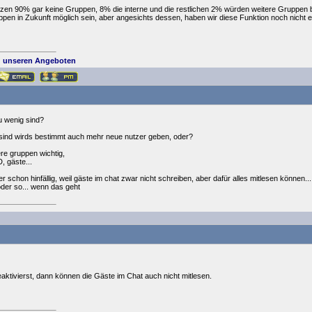
zen 90% gar keine Gruppen, 8% die interne und die restlichen 2% würden weitere Gruppen 
pen in Zukunft möglich sein, aber angesichts dessen, haben wir diese Funktion noch nicht e
 unseren Angeboten
zu wenig sind?
sind wirds bestimmt auch mehr neue nutzer geben, oder?
re gruppen wichtig,
, gäste...
er schon hinfällig, weil gäste im chat zwar nicht schreiben, aber dafür alles mitlesen können..
oder so... wenn das geht
ktivierst, dann können die Gäste im Chat auch nicht mitlesen.