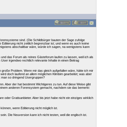
forensysteme sind. (Die Schildbürger bauten der Sage zufolge
Editierung nicht zeitlich begrenzbar ist; und wenn es auch keine
wenigstens abschaltbar wäre, würde ich sagen, na wenigstens kann
n und das Forum als reines Gästeforum laufen zu lassen, weil ich als
 User irgendwo rechtlich relevante Inhalte in einen Beitrag
ch große Problem. Wenn mir das gleich aufgefallen wäre, hätte ich mir
er wird doch laufend an allem möglichen Klimbim gearbeitet; was aber
cht man so dringend Usergruppen?
nn. Aber der hat bestimmt Wichtigeres zu tun. Auf diese Weise gibt
ach einem anderen Forensystem gemacht, nachdem sie das bemerkt
oder Gratisanbieter. Aber bis jetzt habe nicht ein einziges wirklich
 können, wenn Editierung nicht möglich ist.
ein. Die Neuversion kann ich nicht testen, weil die englisch ist.