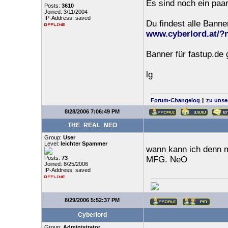
Es sind noch ein paar
Posts:
3610
Joined: 3/11/2004
IP-Address: saved
Du findest alle Banner
www.cyberlord.at/?
Banner für fastup.de g
lg
Forum-Changelog
||
zu unse
8/28/2006 7:06:49 PM
THE_REAL_NEO
Group:
User
Level:
leichter Spammer
wann kann ich denn m
Posts:
73
MFG. NeO
Joined: 8/25/2006
IP-Address: saved
8/29/2006 5:52:37 PM
Cyberlord
Group:
Administrator