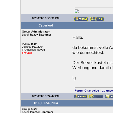
8/25/2006 6:53:31 PM
Cyberlord
Group:
Administrator
Level:
heavy Spammer
Hallo,
Posts:
3610
Joined: 3/11/2004
du bekommst volle Ad
IP-Address: saved
wie du möchtest.
Der Server kostet nic
Werbung und damit die
lg
Forum-Changelog
||
zu unse
8/28/2006 3:24:47 PM
THE_REAL_NEO
Group:
User
Level:
leichter Spammer