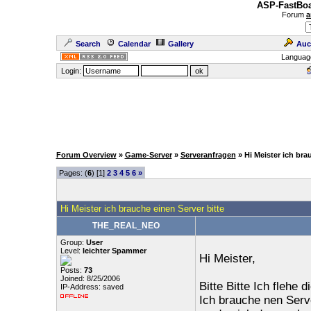
ASP-FastBoa
Forum
a
Search
Calendar
Gallery
Auc
Languag
Login:
Forum Overview
»
Game-Server
»
Serveranfragen
» Hi Meister ich bra
Pages: (
6
) [1]
2
3
4
5
6
»
Hi Meister ich brauche einen Server bitte
THE_REAL_NEO
Group:
User
Level:
leichter Spammer
Hi Meister,
Posts:
73
Joined: 8/25/2006
Bitte Bitte Ich flehe 
IP-Address: saved
Ich brauche nen Serv