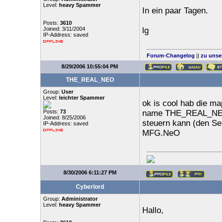
Level:
heavy Spammer
In ein paar Tagen.
Posts:
3610
Joined: 3/11/2004
lg
IP-Address: saved
Forum-Changelog
||
zu unse
8/29/2006 10:55:04 PM
THE_REAL_NEO
Group:
User
Level:
leichter Spammer
ok is cool hab die ma
Posts:
73
name THE_REAL_NEO m
Joined: 8/25/2006
steuern kann (den Se
IP-Address: saved
MFG.NeO
8/30/2006 6:11:27 PM
Cyberlord
Group:
Administrator
Level:
heavy Spammer
Hallo,