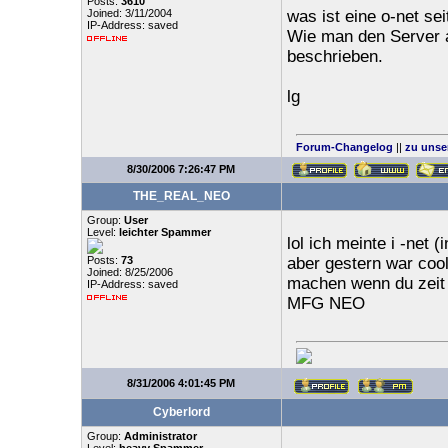
Posts:
3610
Joined: 3/11/2004
was ist eine o-net sei
IP-Address: saved
Wie man den Server a
beschrieben.
lg
Forum-Changelog
||
zu unse
8/30/2006 7:26:47 PM
THE_REAL_NEO
Group:
User
Level:
leichter Spammer
lol ich meinte i -net (
Posts:
73
aber gestern war cool
Joined: 8/25/2006
machen wenn du zeit 
IP-Address: saved
MFG NEO
8/31/2006 4:01:45 PM
Cyberlord
Group:
Administrator