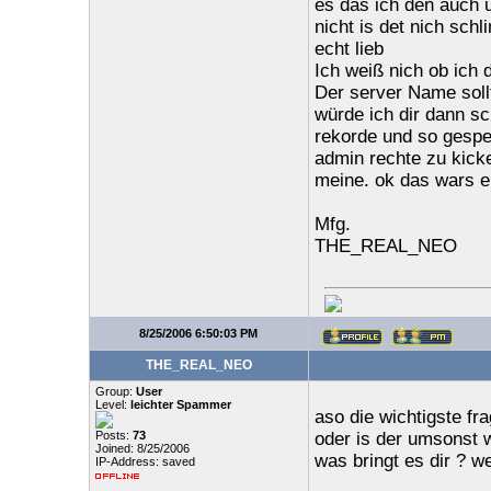
es das ich den auch
nicht is det nich sc
echt lieb
Ich weiß nich ob ich 
Der server Name sol
würde ich dir dann s
rekorde und so gespe
admin rechte zu kick
meine. ok das wars ei
Mfg.
THE_REAL_NEO
8/25/2006 6:50:03 PM
THE_REAL_NEO
Group:
User
Level:
leichter Spammer
aso die wichtigste f
Posts:
73
oder is der umsonst w
Joined: 8/25/2006
was bringt es dir ? 
IP-Address: saved