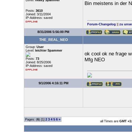
Level:
heavy Spammer
Bin meistens in der N
Posts:
3610
Joined: 3/11/2004
IP-Address: saved
Forum-Changelog
||
zu unse
8/31/2006 5:56:00 PM
THE_REAL_NEO
Group:
User
Level:
leichter Spammer
ok cool ok ne frage 
Posts:
73
Mfg NEO
Joined: 8/25/2006
IP-Address: saved
9/1/2006 4:16:11 PM
Pages: (
6
) [1]
2
3
4
5
6
»
all Times are
GMT +1