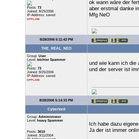
ok wann wäre der fer
Posts:
73
aber erstmal danke i
Joined: 8/25/2006
Mfg NeO
IP-Address: saved
8/28/2006 5:11:42 PM
THE_REAL_NEO
Group:
User
Level:
leichter Spammer
und wie kann ich die
Posts:
73
und der server ist i
Joined: 8/25/2006
IP-Address: saved
8/28/2006 5:14:33 PM
Cyberlord
Group:
Administrator
Level:
heavy Spammer
Ich habe dazu eigene 
Ja der ist immer onlin
Posts:
3610
Joined: 3/11/2004