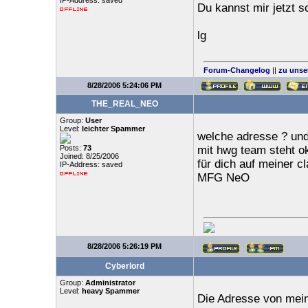
IP-Address: saved
Du kannst mir jetzt 
lg
Forum-Changelog
||
zu unse
8/28/2006 5:24:06 PM
THE_REAL_NEO
Group:
User
Level:
leichter Spammer
welche adresse ? und
Posts:
73
mit hwg team steht ok
Joined: 8/25/2006
für dich auf meiner 
IP-Address: saved
MFG NeO
8/28/2006 5:26:19 PM
Cyberlord
Group:
Administrator
Level:
heavy Spammer
Die Adresse von mein