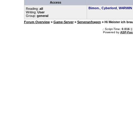
Access
Bimon.
,
Cyberlord
,
W4RWIN
Reading:
all
Writing:
User
Group:
general
Forum Overview
»
Game-Server
»
Serveranfragen
» Hi Meister ich bra
.: Script-Time:
0.016
||
Powered by
ASP-Fas