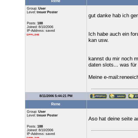
Rene
Group:
User
Level:
treuer Poster
gut danke hab ich gem
Posts:
188
Joined: 8/10/2006
IP-Address: saved
Ich habe auch ein fo
kan usw.
kannst du mir noch ma
daten slots... was für 
Meine e-mail:reneeic
8/11/2006 5:44:21 PM
Rene
Group:
User
Level:
treuer Poster
Aso hat deine seite a
Posts:
188
Joined: 8/10/2006
IP-Address: saved