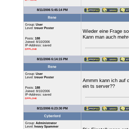
8/11/2006 5:45:14 PM
Rene
Group:
User
Level:
treuer Poster
Wieder eine Frage sor
Kann man auch mehre
Posts:
188
Joined: 8/10/2006
IP-Address: saved
8/11/2006 6:14:15 PM
Rene
Group:
User
Level:
treuer Poster
Ammm kann ich auf de
ein ts server??
Posts:
188
Joined: 8/10/2006
IP-Address: saved
8/11/2006 6:23:30 PM
Cyberlord
Group:
Administrator
Level:
heavy Spammer