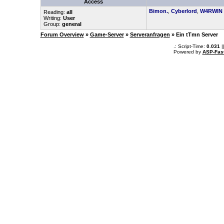
Access
Bimon.
,
Cyberlord
,
W4RWIN
Reading:
all
Writing:
User
Group:
general
Forum Overview
»
Game-Server
»
Serveranfragen
» Ein tTmn Server
.: Script-Time:
0.031
|
Powered by
ASP-Fas