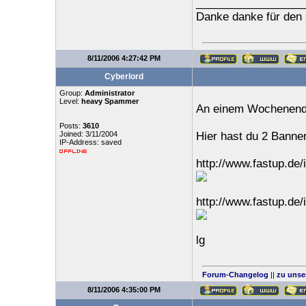
_________________
Danke danke für den 
8/11/2006 4:27:42 PM
Cyberlord
Group:
Administrator
Level:
heavy Spammer
An einem Wochenende
Posts:
3610
Joined: 3/11/2004
Hier hast du 2 Banner
IP-Address: saved
http://www.fastup.de
http://www.fastup.de
lg
Forum-Changelog
||
zu unse
8/11/2006 4:35:00 PM