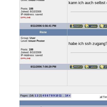
Level:
treuer Poster
kann ich auch selbst
Posts:
188
Joined: 8/10/2006
IP-Address: saved
8/11/2006 6:56:41 PM
Rene
Group:
User
Level:
treuer Poster
habe ich ssh zugang
Posts:
188
Joined: 8/10/2006
IP-Address: saved
8/11/2006 7:00:29 PM
Pages: (
14
)
1
2
[3]
4
5
6
7
8
9
10
11
...
14
»
all Ti