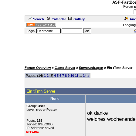
ASP-FastBoa
Forum
a
Search
Calendar
Gallery
Auc
Languag
Login:
Forum Overview
»
Game-Server
»
Serveranfragen
» Ein tTmn Server
Pages: (
14
)
1
2
[3]
4
5
6
7
8
9
10
11
...
14
»
Ein tTmn Server
Rene
Group:
User
Level:
treuer Poster
ok danke
welches wochenende
Posts:
188
Joined: 8/10/2006
IP-Address: saved