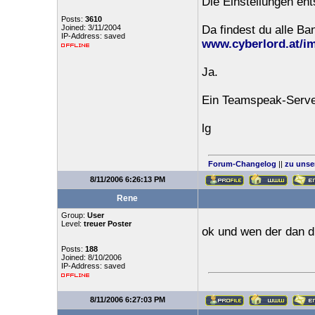
Die Einstellungen ent
Posts:
3610
Joined: 3/11/2004
Da findest du alle Ba
IP-Address: saved
www.cyberlord.at/i
Ja.
Ein Teamspeak-Server l
lg
Forum-Changelog
||
zu unse
8/11/2006 6:26:13 PM
Rene
Group:
User
Level:
treuer Poster
ok und wen der dan d
Posts:
188
Joined: 8/10/2006
IP-Address: saved
8/11/2006 6:27:03 PM