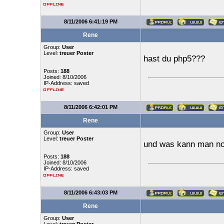
8/11/2006 6:41:19 PM
Rene
Group:
User
Level:
treuer Poster
hast du php5???
Posts:
188
Joined: 8/10/2006
IP-Address: saved
8/11/2006 6:42:01 PM
Rene
Group:
User
Level:
treuer Poster
und was kann man noc
Posts:
188
Joined: 8/10/2006
IP-Address: saved
8/11/2006 6:43:03 PM
Rene
Group:
User