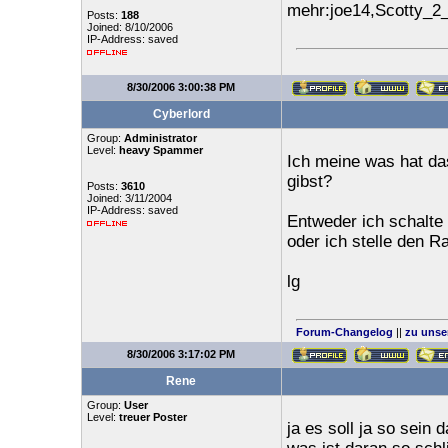
mehr:joe14,Scotty_2_
Posts:
188
Joined: 8/10/2006
IP-Address: saved
8/30/2006 3:00:38 PM
Cyberlord
Group:
Administrator
Level:
heavy Spammer
Ich meine was hat das
gibst?
Posts:
3610
Joined: 3/11/2004
IP-Address: saved
Entweder ich schalte 
oder ich stelle den R
lg
Forum-Changelog
||
zu unse
8/30/2006 3:17:02 PM
Rene
Group:
User
Level:
treuer Poster
ja es soll ja so sein 