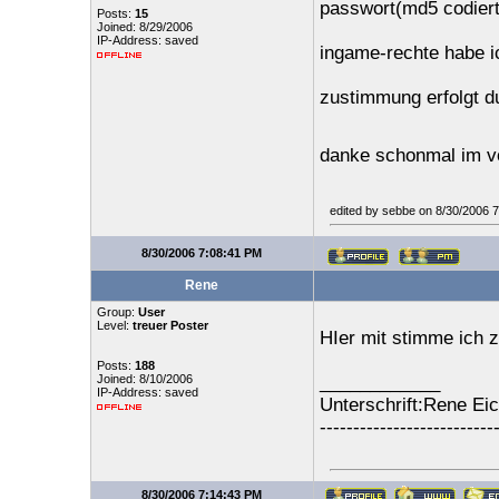
passwort(md5 codier
Posts:
15
Joined: 8/29/2006
IP-Address: saved
ingame-rechte habe i
zustimmung erfolgt d
danke schonmal im v
edited by sebbe on 8/30/2006 
8/30/2006 7:08:41 PM
Rene
Group:
User
Level:
treuer Poster
HIer mit stimme ich 
Posts:
188
Joined: 8/10/2006
____________
IP-Address: saved
Unterschrift:Rene Ei
--------------------------
8/30/2006 7:14:43 PM