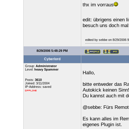
thx im vorraus
edit: übrigens einen 
besuch uns doch mal:
edited by sebbe on 8/29/2006 
8/29/2006 5:48:29 PM
Cyberlord
Group:
Administrator
Level:
heavy Spammer
Hallo,
Posts:
3610
Joined: 3/11/2004
bitte entweder das Ra
IP-Address: saved
Autokick keinen Sinn
Du kannst auch mit 
@sebbe: Fürs Remote
Es kann alles im Rem
eigenes Plugin ist.