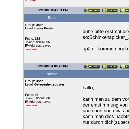
8/28/2006 8:45:01 PM
Rene
Group:
User
Level:
treuer Poster
duhe bitte erstmal di
so:Schinkenspicker_
Posts:
188
Joined: 8/10/2006
IP-Address: saved
später kommen noch
8/29/2006 4:06:20 PM
sebbe
Group:
User
Level:
Gelegenheitsposter
hallo,
Posts:
15
Joined: 8/29/2006
kann man zu dem vor
IP-Address: saved
der einstimmung von 
und dann noch was, im
kann man dies nachtr
nur durch dich(super