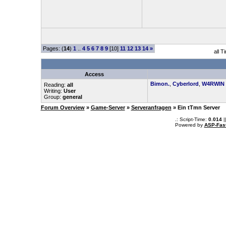
Pages: (
14
)
1
..
4
5
6
7
8
9
[10]
11
12
13
14
»
all 
Access
Bimon.
,
Cyberlord
,
W4RWIN
Reading:
all
Writing:
User
Group:
general
Forum Overview
»
Game-Server
»
Serveranfragen
» Ein tTmn Server
.: Script-Time:
0.014
|
Powered by
ASP-Fas