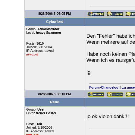
8/28/2006 8:06:05 PM
Cyberlord
Group:
Administrator
Level:
heavy Spammer
Den "Fehler" habe ic
Wenn mehrere auf dem
Posts:
3610
Joined: 3/11/2004
IP-Address: saved
Habe noch keinen Pla
Wenn ich es rausgefu
lg
Forum-Changelog
||
zu unse
8/28/2006 8:08:10 PM
Rene
Group:
User
Level:
treuer Poster
jo ok vielen dank!!!
Posts:
188
Joined: 8/10/2006
IP-Address: saved