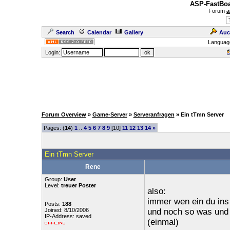
ASP-FastBoa
Forum
a
Search
Calendar
Gallery
Auc
Languag
Login:
Forum Overview
»
Game-Server
»
Serveranfragen
» Ein tTmn Server
Pages: (
14
)
1
..
4
5
6
7
8
9
[10]
11
12
13
14
»
Ein tTmn Server
Rene
Group:
User
Level:
treuer Poster
also:
immer wen ein du ins 
Posts:
188
Joined: 8/10/2006
und noch so was und
IP-Address: saved
(einmal)