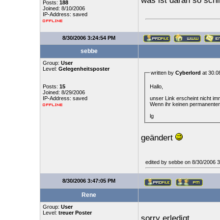
was ist daran so sch
Posts:
188
Joined: 8/10/2006
IP-Address: saved
8/30/2006 3:24:54 PM
sebbe
Group:
User
Level:
Gelegenheitsposter
written by
Cyberlord
at 30.0
Hallo,
Posts:
15
Joined: 8/29/2006
unser Link erscheint nicht im
IP-Address: saved
Wenn ihr keinen permanenten L
lg
geändert
edited by sebbe on 8/30/2006 
8/30/2006 3:47:05 PM
Rene
Group:
User
Level:
treuer Poster
sorry erledigt