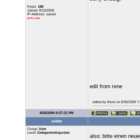
Posts:
188
Joined: 8/10/2006
IP-Address: saved
edit from rene
edited by Rene on 8/30/2006 7
8/30/2006 6:57:31 PM
sebbe
Group:
User
Level:
Gelegenheitsposter
also: bitte einen ne