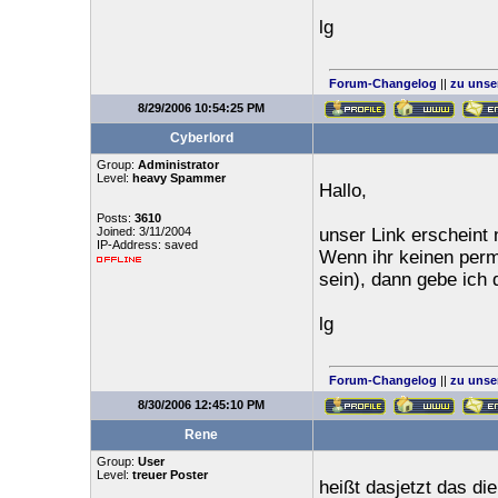
lg
Forum-Changelog
||
zu unse
8/29/2006 10:54:25 PM
Cyberlord
Group:
Administrator
Level:
heavy Spammer
Hallo,
Posts:
3610
Joined: 3/11/2004
unser Link erscheint 
IP-Address: saved
Wenn ihr keinen perm
sein), dann gebe ich 
lg
Forum-Changelog
||
zu unse
8/30/2006 12:45:10 PM
Rene
Group:
User
Level:
treuer Poster
heißt dasjetzt das di