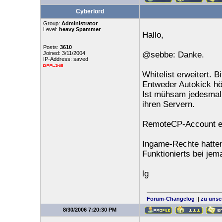
Cyberlord
Group:
Administrator
Level:
heavy Spammer
Hallo,
Posts:
3610
Joined: 3/11/2004
@sebbe: Danke.
IP-Address: saved
Whitelist erweitert. B
Entweder Autokick hö
Ist mühsam jedesmal 
ihren Servern.
RemoteCP-Account ers
Ingame-Rechte hatten 
Funktionierts bei je
lg
Forum-Changelog
||
zu unse
8/30/2006 7:20:30 PM