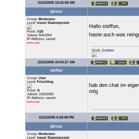
11/22/2005 10:02:08 AM
gkreuz
Group:
Moderator
Level:
treuer Stammposter
Hallo steffun,
Posts:
518
haste auch was reing
Joined: 8/4/2004
IP-Address: saved
Gruß, Günther
11/22/2005 10:54:27 AM
steffun
Group:
User
Level:
Frischling
hab den chat im eige
Posts:
8
mfg
Joined: 10/6/2005
IP-Address: saved
11/22/2005 4:28:08 PM
gkreuz
Group:
Moderator
Level:
treuer Stammposter