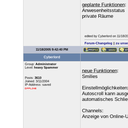
geplante Funktionen
:
Anwesenheitsstatus
private Räume
edited by Cyberlord on 11/18/
Forum-Changelog
||
zu unse
11/18/2005 9:42:40 PM
Cyberlord
Group:
Administrator
Level:
heavy Spammer
neue Funktionen
:
Smilies
Posts:
3610
Joined: 3/11/2004
IP-Address: saved
Einstellmöglichkeiten
Autoscroll kann ausg
automatisches Schlie
Channels:
Anzeige von Online-U