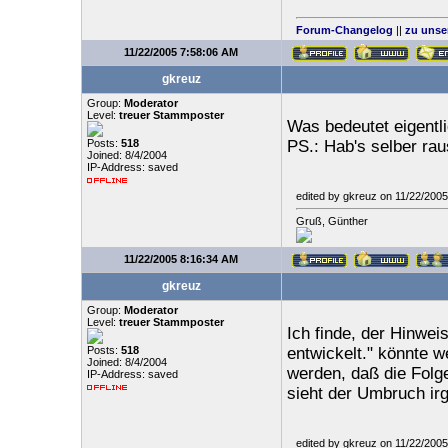
Forum-Changelog
||
zu unse
11/22/2005 7:58:06 AM
gkreuz
Group:
Moderator
Level:
treuer Stammposter
Was bedeutet eigentli
Posts:
518
PS.: Hab's selber rau
Joined: 8/4/2004
IP-Address: saved
edited by gkreuz on 11/22/200
Gruß, Günther
11/22/2005 8:16:34 AM
gkreuz
Group:
Moderator
Level:
treuer Stammposter
Ich finde, der Hinwei
Posts:
518
entwickelt." könnte w
Joined: 8/4/2004
werden, daß die Folge
IP-Address: saved
sieht der Umbruch ir
edited by gkreuz on 11/22/200