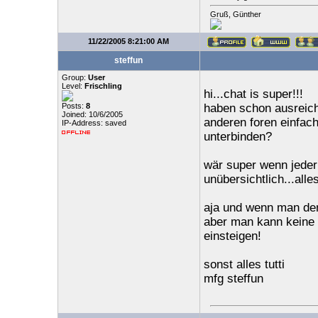
Gruß, Günther
11/22/2005 8:21:00 AM
steffun
Group:
User
Level:
Frischling
hi...chat is super!!!
Posts:
8
haben schon ausreiche
Joined: 10/6/2005
anderen foren einfac
IP-Address: saved
unterbinden?
wär super wenn jeder 
unübersichtlich...all
aja und wenn man den 
aber man kann keine 
einsteigen!
sonst alles tutti
mfg steffun