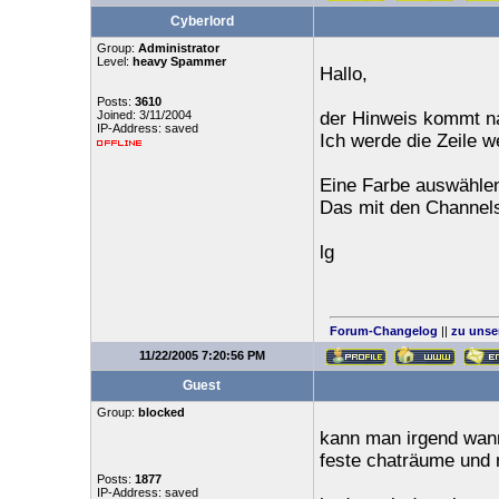
Cyberlord
Group:
Administrator
Level:
heavy Spammer
Hallo,
Posts:
3610
Joined: 3/11/2004
der Hinweis kommt n
IP-Address: saved
Ich werde die Zeile w
Eine Farbe auswählen
Das mit den Channels
lg
Forum-Changelog
||
zu unse
11/22/2005 7:20:56 PM
Guest
Group:
blocked
kann man irgend wann
feste chaträume und n
Posts:
1877
IP-Address: saved