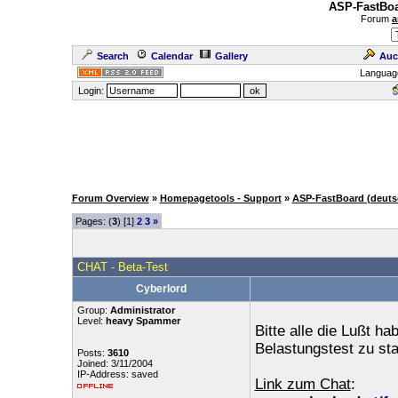
ASP-FastBoa
Forum
a
Search
Calendar
Gallery
Auc
Languag
Login:
Forum Overview
»
Homepagetools - Support
»
ASP-FastBoard (deuts
Pages: (
3
) [1]
2
3
»
CHAT - Beta-Test
Cyberlord
Group:
Administrator
Level:
heavy Spammer
Bitte alle die Lußt h
Belastungstest zu sta
Posts:
3610
Joined: 3/11/2004
IP-Address: saved
Link zum Chat
: