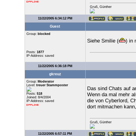
Gruß, Günther
11/22/2005 6:34:12 PM
Guest
Group:
blocked
Siehe Smilie (
) in
Posts:
1877
IP-Address: saved
11/22/2005 6:36:18 PM
gkreuz
Group:
Moderator
Level:
treuer Stammposter
Das sind Chats auf an
Posts:
518
Wenn da mal mehr als 
Joined: 8/4/2004
die von Cyberlord, C
IP-Address: saved
dort mitmachen kann,
Gruß, Günther
11/22/2005 6:57:11 PM