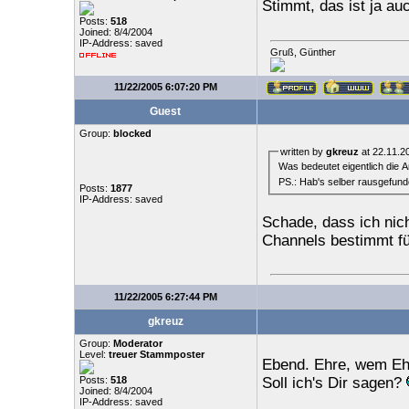
Stimmt, das ist ja au
Posts:
518
Joined: 8/4/2004
IP-Address: saved
Gruß, Günther
11/22/2005 6:07:20 PM
Guest
Group:
blocked
written by
gkreuz
at 22.11.2
Was bedeutet eigentlich die 
PS.: Hab's selber rausgefunde
Posts:
1877
IP-Address: saved
Schade, dass ich nich
Channels bestimmt für
11/22/2005 6:27:44 PM
gkreuz
Group:
Moderator
Level:
treuer Stammposter
Ebend. Ehre, wem Ehr
Posts:
518
Soll ich's Dir sagen?
Joined: 8/4/2004
IP-Address: saved