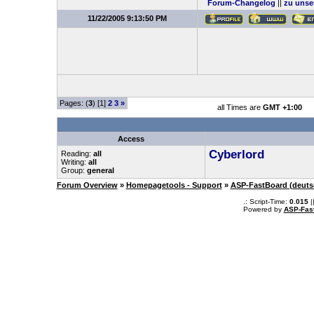
Forum-Changelog
||
zu unse
11/22/2005 9:13:50 PM
Pages: (
3
) [1]
2
3
»
all Times are
GMT +1:00
Access
Cyberlord
Reading:
all
Writing:
all
Group:
general
Forum Overview
»
Homepagetools - Support
»
ASP-FastBoard (deuts
.: Script-Time:
0.015
|
Powered by
ASP-Fas