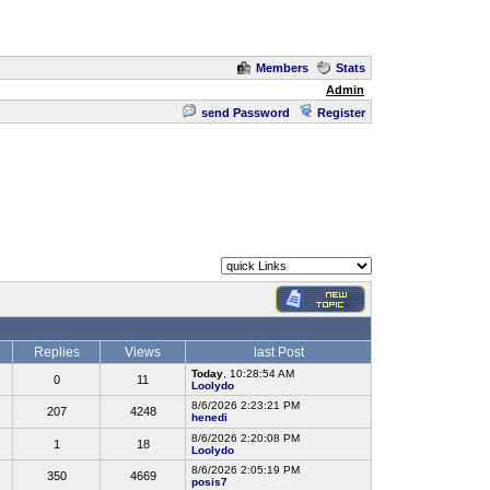
Members
Stats
Admin
send Password
Register
Replies
Views
last Post
Today
, 10:28:54 AM
0
11
Loolydo
8/6/2026 2:23:21 PM
207
4248
henedi
8/6/2026 2:20:08 PM
1
18
Loolydo
8/6/2026 2:05:19 PM
350
4669
posis7