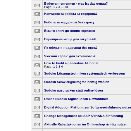
Badewannenrennen - was ist das genau?
Page:
1
2
3
...
25
Навчання та робота за кордоно&
Робота за кордоном без страху
Віза як ключ до нових горизонт
Перевірене місце для закупів&#
Як обирати подарунки без стре&
Якісний сервіс для активного &
How to build a generative AI model
Page:
1
2
3
4
Sudoku Lösungstechniken systematisch verbessern
Sudoku Schwierigkeitsgrad richtig wählen
Sudoku ausdrucken statt online lösen
Online Sudoku täglich lösen Gewohnheit
Digital Adoption Platform zur Softwareeinführung nutz
Change Management bei SAP S/4HANA Einführung
Aktuelle Rabattaktionen im Onlineshop richtig nutzen