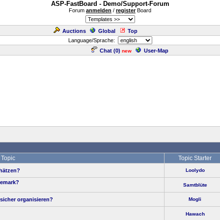
ASP-FastBoard - Demo/Support-Forum
Forum
anmelden
/
register
Board
Auctions
Global
Top
Language/Sprache:
Chat (
0
)
User-Map
new
Topic
Topic Starter
chätzen?
Loolydo
nemark?
Samtblüte
sicher organisieren?
Mogli
Hawach