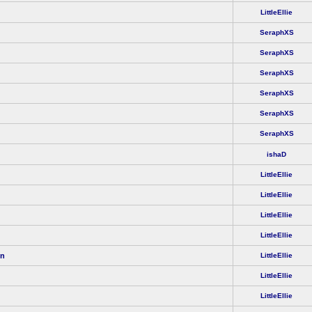
LittleEllie
SeraphXS
SeraphXS
SeraphXS
SeraphXS
SeraphXS
SeraphXS
ishaD
LittleEllie
LittleEllie
LittleEllie
LittleEllie
en
LittleEllie
LittleEllie
LittleEllie