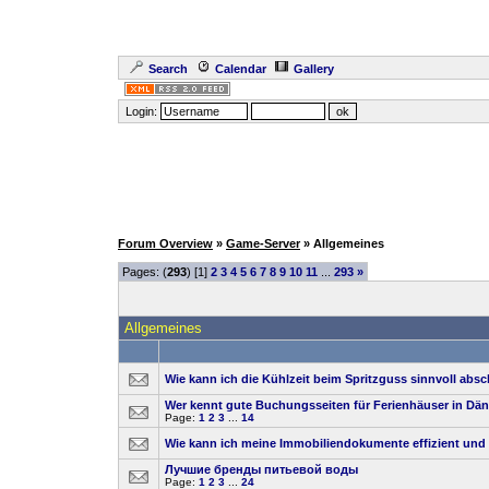
Search
Calendar
Gallery
Login:
Forum Overview
»
Game-Server
» Allgemeines
Pages: (
293
) [1]
2
3
4
5
6
7
8
9
10
11
...
293
»
Allgemeines
Wie kann ich die Kühlzeit beim Spritzguss sinnvoll abs
Wer kennt gute Buchungsseiten für Ferienhäuser in Dä
Page:
1
2
3
...
14
Wie kann ich meine Immobiliendokumente effizient und 
Лучшие бренды питьевой воды
Page:
1
2
3
...
24