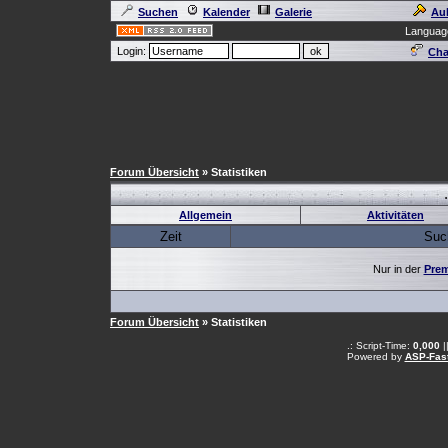
Suchen
Kalender
Galerie
Au
Languag
Login:
Cha
Forum Übersicht
» Statistiken
Allgemein
Aktivitäten
Zeit
Suc
Nur in der
Prem
Forum Übersicht
» Statistiken
.: Script-Time:
0,000
|
Powered by
ASP-Fas