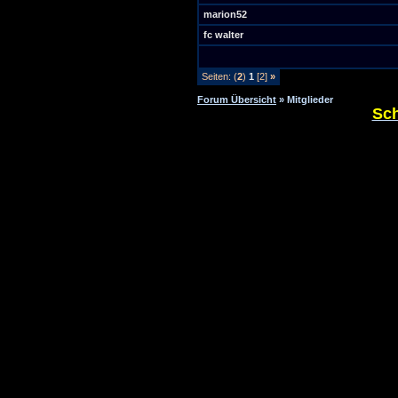
marion52
fc walter
Seiten: (
2
)
1
[2]
»
Forum Übersicht
» Mitglieder
Sch