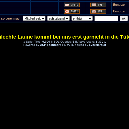
Benutzer
Benutzer
sortieren nach
lechte Laune kommt bei uns erst garnicht in die Tüte
.: Script-Time:
0,000
|| SQL-Queries:
5
|| Active-Users:
3 370
:.
Powered by
ASP-FastBoard
HE
v0.8
, hosted by
cyberlord.at