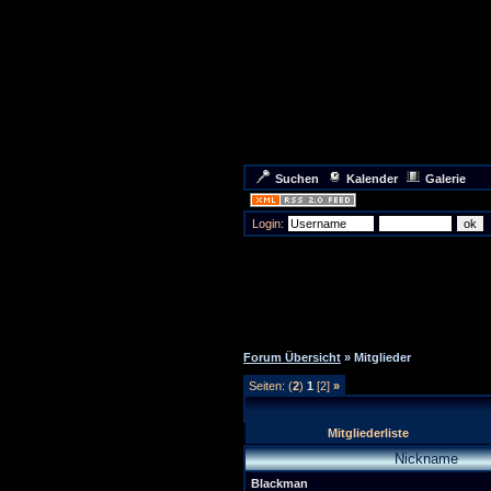
Suchen
Kalender
Galerie
Login:
Forum Übersicht
» Mitglieder
Seiten: (
2
)
1
[2]
»
Mitgliederliste
Nickname
Blackman