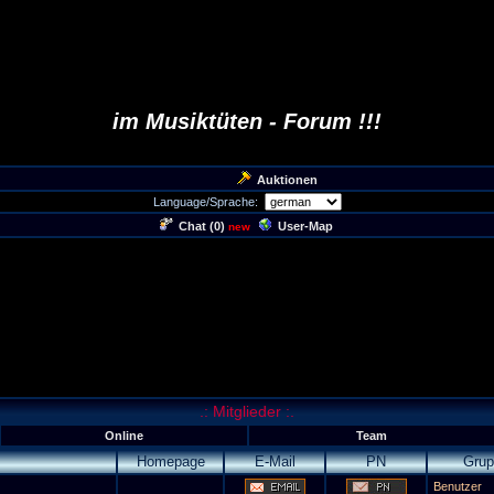
im Musiktüten - Forum !!!
Auktionen
Language/Sprache:
Chat (
0
)
User-Map
new
.: Mitglieder :.
Online
Team
Homepage
E-Mail
PN
Grup
Benutzer