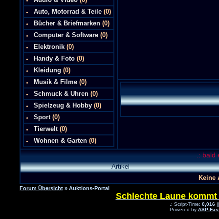
Auto, Motorrad & Teile
(0)
Bücher & Briefmarken
(0)
Computer & Software
(0)
Elektronik
(0)
Handy & Foto
(0)
Kleidung
(0)
Musik & Filme
(0)
Schmuck & Uhren
(0)
Spielzeug & Hobby
(0)
Sport
(0)
Tierwelt
(0)
Wohnen & Garten
(0)
.: bald
Artikel
Keine 
Forum Übersicht
» Auktions-Portal
Schlechte Laune kommt be
.: Script-Time:
0,016
|
Powered by
ASP-Fas