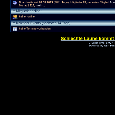
Board aktiv seit
07.05.2013
(4841 Tage), Mitglieder
25
, neuestes Mitglied
fc w
Monat
1 114
,
mehr ..
:: Mitglieder online :.
keiner online
:: Kalender-Events (nächsten 14 Tage) :.
keine Termine vorhanden
Schlechte Laune kommt be
.: Script-Time:
0,027
|
Powered by
ASP-Fas