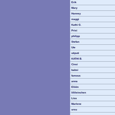
Erik
Mary
Hanney
maggi
Kathi G.
Prisi
philipp
Stefan
Ute
utiputi
KATHI B.
Cinsi
babsi
famous
anna
Elöön
lillileinchen
Lisa
Marlene
ursu