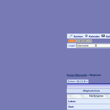
Suchen
Kalender
Gal
Login:
Forum Übersicht
» Mitglieder
Seiten: (
2
) [1]
2
»
Mitgliederliste
Nickname
Lukas
Sam