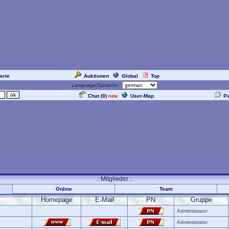
erie
Auktionen
Global
Top
Language/Sprache:
Chat (
0
)
User-Map
P
new
.: Mitglieder :.
Online
Team
Homepage
E-Mail
PN
Gruppe
Administrator
Administrator