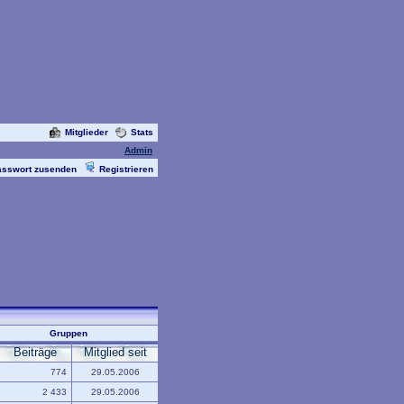
Mitglieder
Stats
Admin
asswort zusenden
Registrieren
Gruppen
Beiträge
Mitglied seit
774
29.05.2006
2 433
29.05.2006