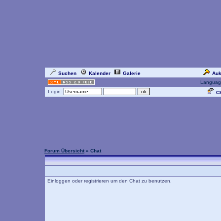
Suchen
Kalender
Galerie
Auk
Languag
Login:
Ch
Forum Übersicht
» Chat
Einloggen oder registrieren um den Chat zu benutzen.