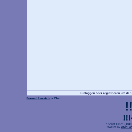
Einloggen oder registrieren um den
Forum Übersicht
» Chat
!
!!
.: Script-Time:
0,000
|
Powered by
ASP-Fas