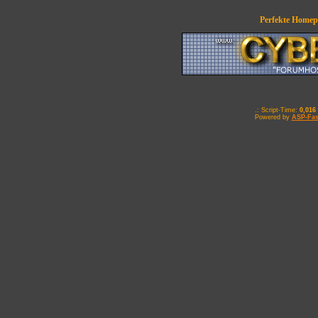
Perfekte Homepa
.: Script-Time:
0,016
Powered by
ASP-Fas