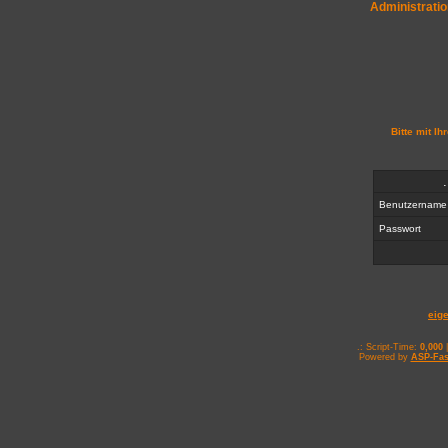
Administratio
Bitte mit I
Benutzernam
Passwort
eig
.: Script-Time:
0,000
|
Powered by
ASP-Fas