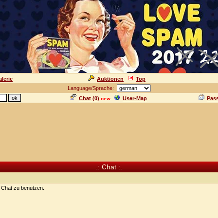
lerie
Auktionen
Top
Language/Sprache:
Chat (
0
)
User-Map
Pas
new
.: Chat :.
n Chat zu benutzen.