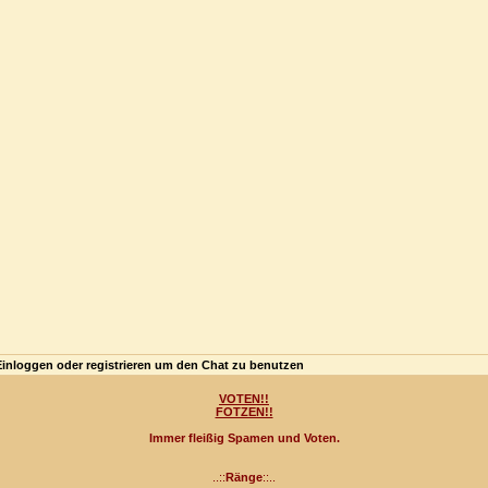
Einloggen oder registrieren um den Chat zu benutzen
VOTEN!!
FOTZEN!!
Immer fleißig Spamen und Voten.
..::
Ränge
::..