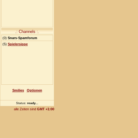
.: Channels :.
(
0
)
Snars-Spamforum
(5)
Spielersippe
Smilies
Optionen
Status:
ready
...
alle Zeiten sind
GMT +1:00