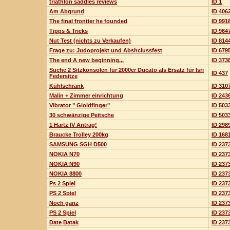
triathlon saddles reviews
ID 1
Am Abgrund
ID 406
The final frontier he founded
ID 991
Tipps & Tricks
ID 964
Nut Test (nichts zu Verkaufen)
ID 814
Frage zu: Judoprojekt und Abshclussfest
ID 679
The end A new beginning...
ID 373
Suche 2 Sitzkonsolen für 2000er Ducato als Ersatz für Isri
ID 437
Federsitze
Kühlschrank
ID 310
Malin + Zimmer einrichtung
ID 243
Vibrator " Gioldfinger"
ID 503
30 schwänzige Peitsche
ID 503
1 Hartz IV Antrag!
ID 298
Braucke Trolley 200kg
ID 168
SAMSUNG SGH D500
ID 237
NOKIA N70
ID 237
NOKIA N90
ID 237
NOKIA 8800
ID 237
Ps 2 Spiel
ID 237
PS 2 Spiel
ID 237
Noch ganz
ID 237
PS 2 Spiel
ID 237
Date Batak
ID 237