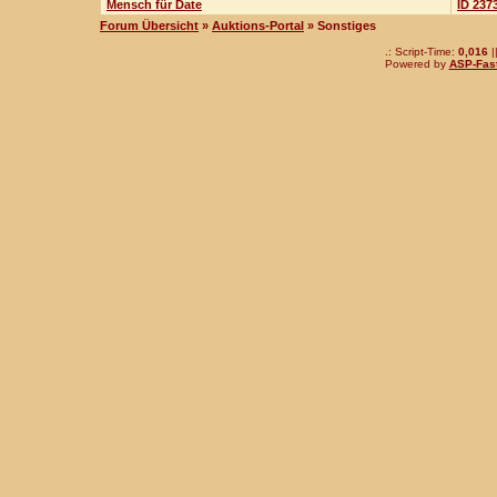
Mensch für Date
ID 237
Forum Übersicht
»
Auktions-Portal
» Sonstiges
.: Script-Time:
0,016
|
Powered by
ASP-Fas