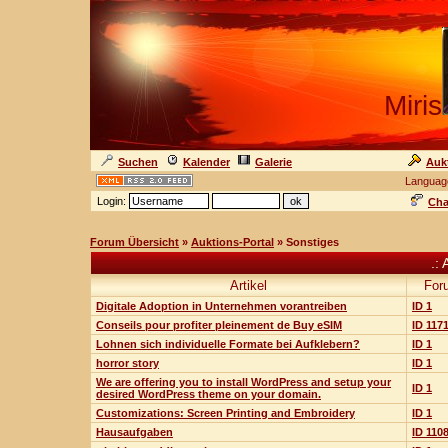
Miris
Suchen
Kalender
Galerie
Auk
Languag
Login:
Cha
Forum Übersicht
»
Auktions-Portal
» Sonstiges
.: 
Artikel
For
Digitale Adoption in Unternehmen vorantreiben
ID 1
Conseils pour profiter pleinement de Buy eSIM
ID 117
Lohnen sich individuelle Formate bei Aufklebern?
ID 1
horror story
ID 1
We are offering you to install WordPress and setup your
ID 1
desired WordPress theme on your domain.
Customizations: Screen Printing and Embroidery
ID 1
Hausaufgaben
ID 110