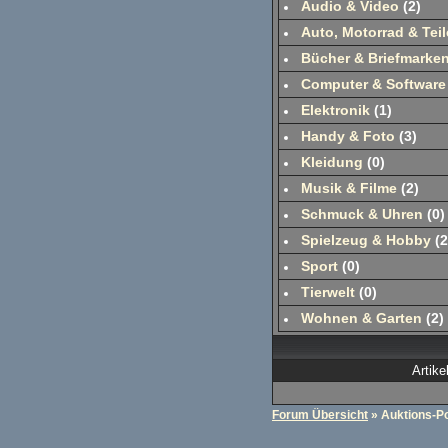
Audio & Video
(
2
)
Auto, Motorrad & Teil
Bücher & Briefmarke
Computer & Software
Elektronik
(
1
)
Handy & Foto
(
3
)
Kleidung
(0)
Musik & Filme
(
2
)
Schmuck & Uhren
(0)
Spielzeug & Hobby
(
2
Sport
(0)
Tierwelt
(0)
Wohnen & Garten
(
2
)
Artike
Forum Übersicht
» Auktions-Po