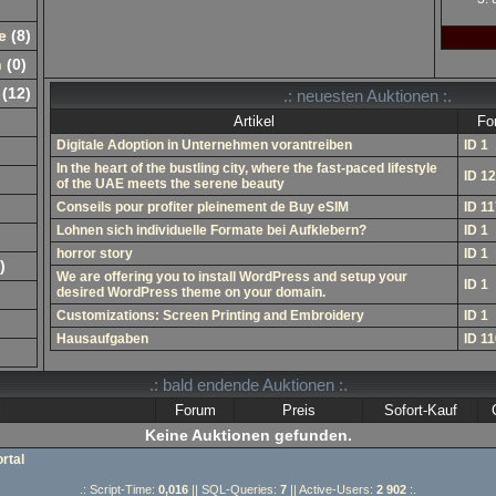
e
(
8
)
n
(0)
(
12
)
.: neuesten Auktionen :.
Artikel
Fo
Digitale Adoption in Unternehmen vorantreiben
ID 1
In the heart of the bustling city, where the fast-paced lifestyle
ID 1
of the UAE meets the serene beauty
Conseils pour profiter pleinement de Buy eSIM
ID 1
Lohnen sich individuelle Formate bei Aufklebern?
ID 1
horror story
ID 1
)
We are offering you to install WordPress and setup your
ID 1
desired WordPress theme on your domain.
Customizations: Screen Printing and Embroidery
ID 1
Hausaufgaben
ID 1
.: bald endende Auktionen :.
l
Forum
Preis
Sofort-Kauf
Keine Auktionen gefunden.
rtal
.: Script-Time:
0,016
|| SQL-Queries:
7
|| Active-Users:
2 902
:.