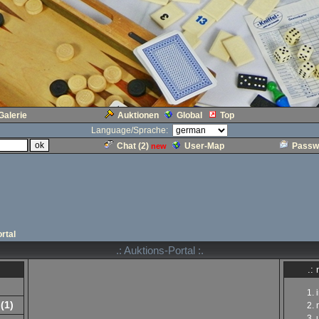
Galerie
Auktionen
Global
Top
Language/Sprache:
Chat (
2
)
User-Map
Passw
new
rtal
.: Auktions-Portal :.
.:
(
1
)