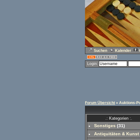
Suchen
Kalender
Login:
Forum Übersicht
» Auktions-Po
.: Kategorien :.
Sonstiges
(
31
)
Antiquitäten & Kunst