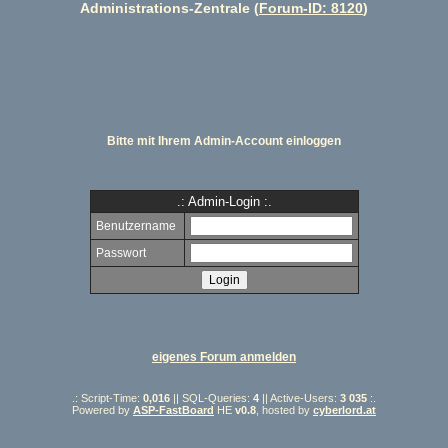
Administrations-Zentrale (
Forum-ID: 8120
)
Bitte mit Ihrem Admin-Account einloggen
.: Admin-Login :.
Benutzername
Passwort
eigenes Forum anmelden
.: Script-Time:
0,016
|| SQL-Queries:
4
|| Active-Users:
3 035
:.
Powered by
ASP-FastBoard
HE
v0.8
, hosted by
cyberlord.at