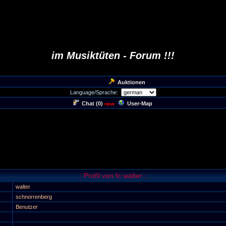
im Musiktüten - Forum !!!
Auktionen
Language/Sprache:
Chat (
0
)
User-Map
new
.: Profil von fc walter :.
walter
schnorrenberg
Benutzer