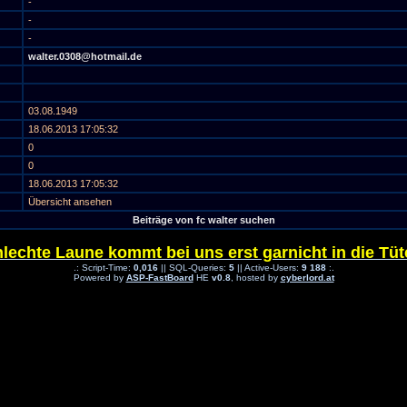
-
-
-
walter.0308@hotmail.de
03.08.1949
18.06.2013 17:05:32
0
0
18.06.2013 17:05:32
Übersicht ansehen
Beiträge von fc walter suchen
lechte Laune kommt bei uns erst garnicht in die Tüte
.: Script-Time:
0,016
|| SQL-Queries:
5
|| Active-Users:
9 188
:.
Powered by
ASP-FastBoard
HE
v0.8
, hosted by
cyberlord.at