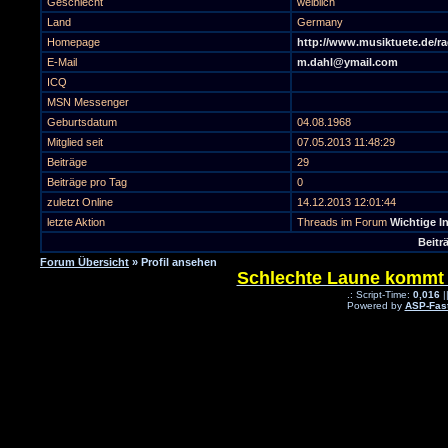
Geschlecht
weiblich
Land
Germany
Homepage
http://www.musiktuete.de/r
E-Mail
m.dahl@ymail.com
ICQ
MSN Messenger
Geburtsdatum
04.08.1968
Mitglied seit
07.05.2013 11:48:29
Beiträge
29
Beiträge pro Tag
0
zuletzt Online
14.12.2013 12:01:44
letzte Aktion
Threads im Forum
Wichtige I
Beitr
Forum Übersicht
» Profil ansehen
Schlechte Laune kommt be
.: Script-Time:
0,016
|
Powered by
ASP-Fas