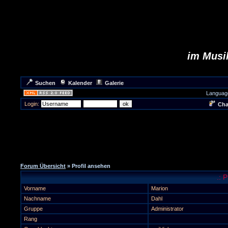
im Musik
Suchen
Kalender
Galerie
Languag
Login:
Cha
Forum Übersicht
» Profil ansehen
.: 
Vorname
Marion
Nachname
Dahl
Gruppe
Administrator
Rang