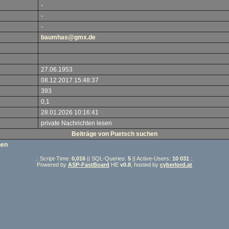
-
-
-
baumhas@gmx.de
27.06.1953
08.12.2017 15:48:37
393
0,1
28.01.2026 10:16:41
private Nachrichten lesen
Beiträge von Puetsch suchen
hen
.: Script-Time:
0,016
|| SQL-Queries:
5
|| Active-Users:
10 031
:.
Powered by
ASP-FastBoard
HE
v0.8
, hosted by
cyberlord.at