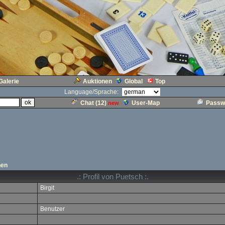
Galerie
Auktionen
Global
Top
Language/Sprache:
Chat (
12
)
User-Map
Passw
new
hen
.: Profil von Puetsch :.
Birgit
Benutzer