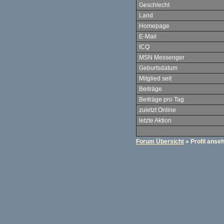
Geschlecht
Land
Homepage
E-Mail
ICQ
MSN Messenger
Geburtsdatum
Mitglied seit
Beiträge
Beiträge pro Tag
zuletzt Online
letzte Aktion
Forum Übersicht
» Profil anse