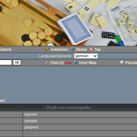
Galerie
Auktionen
Global
Top
Language/Sprache:
Chat (
1
)
User-Map
Passw
new
hen
.: Profil von endverpeiler :.
xxxxxxx
yyyyyyy
gesperrt