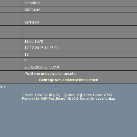
männlich
Germany
-
versteckt
11.06.1970
17.12.2015 11:25:08
18
0
26.05.2020 23:53:40
Profil von
endverpeiler
ansehen
Beiträge von endverpeiler suchen
hen
.: Script-Time:
0,015
|| SQL-Queries:
5
|| Active-Users:
2 864
:.
Powered by
ASP-FastBoard
HE
v0.8
, hosted by
cyberlord.at