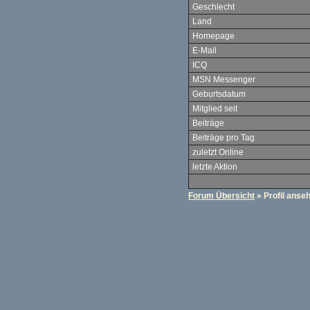
Geschlecht
Land
Homepage
E-Mail
ICQ
MSN Messenger
Geburtsdatum
Mitglied seit
Beiträge
Beiträge pro Tag
zuletzt Online
letzte Aktion
Forum Übersicht
» Profil anse