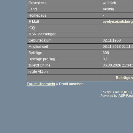
Geschlecht
weiblich
Land
Austria
Homepage
-
E-Mail
evelyn.etzelsber
ICQ
MSN Messenger
Geburtsdatum
02.11.1958
Mitglied seit
03.11.2013 01:11:
Beiträge
308
Beiträge pro Tag
0,1
zuletzt Online
06.08.2026 21:34:
letzte Aktion
Beiträge
Forum Übersicht
» Profil ansehen
.: Script-Time:
0,016
||
Powered by
ASP-Fas