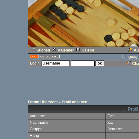
Suchen
Kalender
Galerie
Au
Language
Login:
Cha
Forum Übersicht
» Profil ansehen
.: Prof
Vorname
Eve
Nachname
xxx
Gruppe
Benutzer
Rang