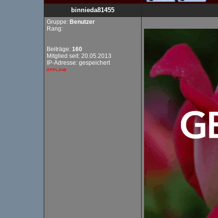
binnieda81455
Gruppe:
Benutzer
Rang:
Beiträge:
160
Mitglied seit: 20.05.2013
IP-Adresse: gespeichert