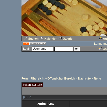
Suchen
Kalender
Galerie
Au
Language
Login:
Cha
Forum Übersicht
»
Öffentlicher Bereich
»
Nachrufe
» René
Seiten: (
1
) [1]
»
René
xminchenx