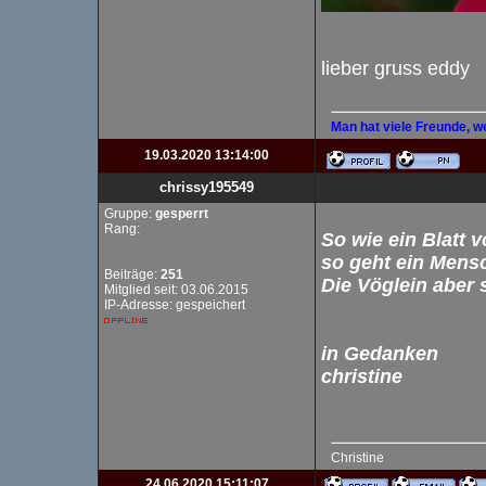
lieber gruss eddy
Man hat viele Freunde, w
19.03.2020 13:14:00
chrissy195549
Gruppe:
gesperrt
Rang:
So wie ein Blatt 
so geht ein Mensc
Beiträge:
251
Die Vöglein aber 
Mitglied seit: 03.06.2015
IP-Adresse: gespeichert
in Gedanken
christine
Christine
24.06.2020 15:11:07