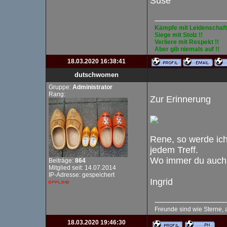
Suse
Kämpfe mit Leidenschaft 
Siege mit Stolz !!
Verliere mit Respekt !!
Aber gib niemals auf !!
18.03.2020 16:38:41
dutschwomen
Gruppe:
Administrator
Rang:
Zur Erinnerung
Rene, so werde ich
jedem Treff.
Wo immer du auch h
Beiträge:
864
Mitglied seit: 14.07.2014
IP-Adresse: gespeichert
Ingrid
Freunde sind wie Sterne, 
18.03.2020 19:46:30