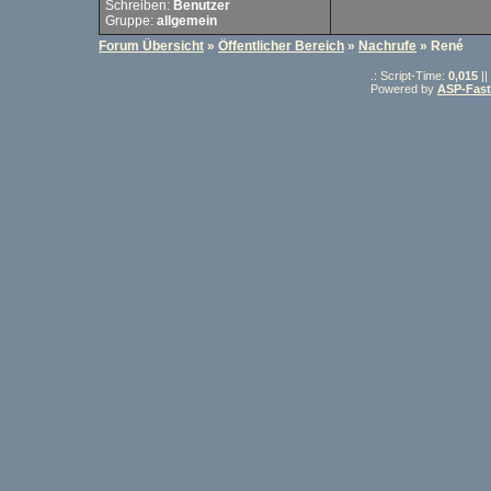
Schreiben:
Benutzer
Gruppe:
allgemein
Forum Übersicht
»
Öffentlicher Bereich
»
Nachrufe
» René
.: Script-Time:
0,015
||
Powered by
ASP-Fas