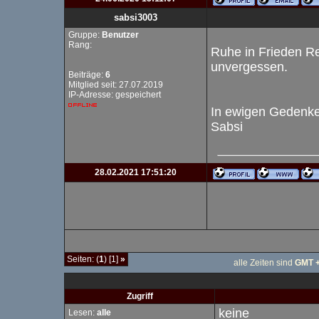
sabsi3003
Gruppe:
Benutzer
Rang:
Ruhe in Frieden R
unvergessen.
Beiträge:
6
Mitglied seit: 27.07.2019
IP-Adresse: gespeichert
In ewigen Gedenk
Sabsi
28.02.2021 17:51:20
Seiten: (
1
) [1]
»
alle Zeiten sind
GMT +
Zugriff
keine
Lesen:
alle