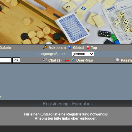
Galerie
Auktionen
Global
Top
Language/Sprache:
Chat (
1
)
User-Map
Passw
new
n
.: Registrierungs-Formular :.
Für einen Eintrag ist eine Registrierung notwendig!
Ansonsten bitte links oben einloggen.