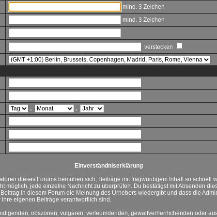
mind. 3 Zeichen
mind. 3 Zeichen
verstecken
.
.
Einverständniserklärung
toren dieses Forums bemühen sich, Beiträge mit fragwürdigem Inhalt so schnell w
cht möglich, jede einzelne Nachricht zu überprüfen. Du bestätigst mit Absenden die
r Beitrag in diesem Forum die Meinung des Urhebers wiedergibt und dass die Admi
 ihre eigenen Beiträge verantwortlich sind.
beleidigenden, obszönen, vulgären, verleumdenden, gewaltverherrlichenden oder a