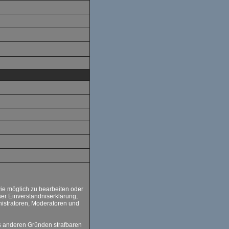
ie möglich zu bearbeiten oder
ser Einverständniserklärung,
nistratoren, Moderatoren und
us anderen Gründen strafbaren