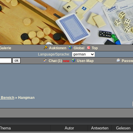
Galerie
Auktionen
Global
Top
Language/Sprache:
Chat (
1
)
User-Map
Passw
new
r Bereich
» Hangman
Thema
Autor
Antworten
Gelesen