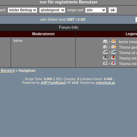
nur für registrierte Benutzer
 nach
zeige seit
alle Zeiten sind
GMT +1:00
Forum-Info
Moderatoren
Legen
keine
/
keine neuen
/
Thema gesc
/
Thema ist w
/
Thema mit 
/
Thema mit S
r Bereich
» Hangman
.: Script-Time:
0,000
|| SQL-Queries:
5
|| Active-Users:
6 606
:.
Powered by
ASP-FastBoard
HE
v0.8
, hosted by
cyberlord.at