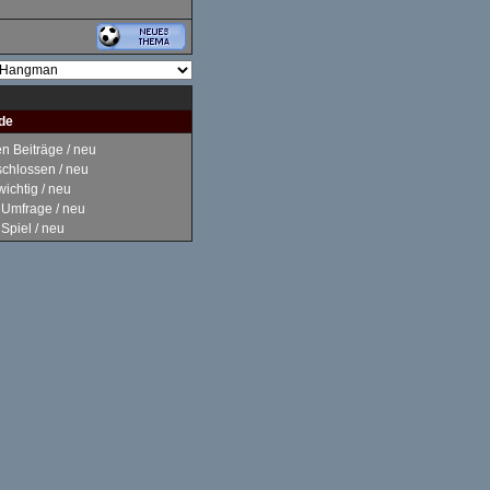
de
 Beiträge / neu
hlossen / neu
ichtig / neu
Umfrage / neu
piel / neu