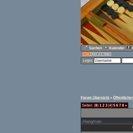
Suchen
Kalender
Login:
Forum Übersicht
»
Öffentliche
Seiten: (
8
)
1
2
3
[4]
5
6
7
8
»
Hangman