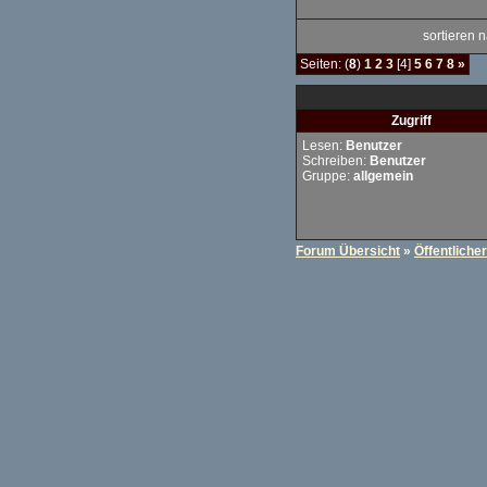
sortieren
Seiten: (
8
)
1
2
3
[4]
5
6
7
8
»
Zugriff
Lesen:
Benutzer
Schreiben:
Benutzer
Gruppe:
allgemein
Forum Übersicht
»
Öffentliche