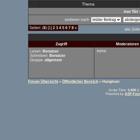
Thema
nur für 
sortieren nach
Seiten: (
8
) [1]
2
3
4
5
6
7
8
»
alle Zeit
Zugriff
Moderatoren
keine
Lesen:
Benutzer
Schreiben:
Benutzer
Gruppe:
allgemein
Forum Übersicht
»
Öffentlicher Bereich
» Hangman
.: Script-Time:
0,000
||
Powered by
ASP-Fas