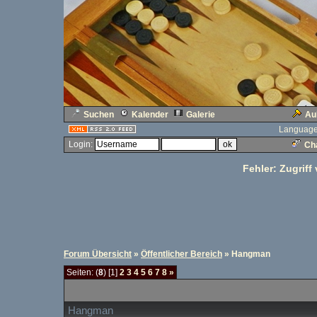
Suchen
Kalender
Galerie
Au
Language
Login:
Cha
Fehler: Zugriff
Forum Übersicht
»
Öffentlicher Bereich
» Hangman
Seiten: (
8
) [1]
2
3
4
5
6
7
8
»
Hangman