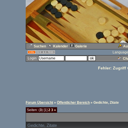
Suchen
Kalender
Galerie
Au
Language
Login:
Cha
Fehler: Zugriff
Forum Übersicht
»
Öffentlicher Bereich
» Gedichte, Zitate
Seiten: (
3
) [1]
2
3
»
Gedichte, Zitate