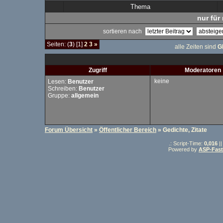
Thema
nur für 
sortieren nach
Seiten: (
3
) [1]
2
3
»
alle Zeiten sind
G
Zugriff
Moderatoren
keine
Lesen:
Benutzer
Schreiben:
Benutzer
Gruppe:
allgemein
Forum Übersicht
»
Öffentlicher Bereich
» Gedichte, Zitate
.: Script-Time:
0,016
|
Powered by
ASP-Fas