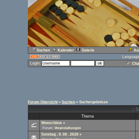
Suchen
Kalender
Galerie
Au
Language
Login:
Cha
Forum Übersicht
»
Suchen
» Suchergebnisse
.: 
Thema
Wunschbox
»
Forum:
Veranstaltungen
Sonntag , 9. 08 . 2026
»