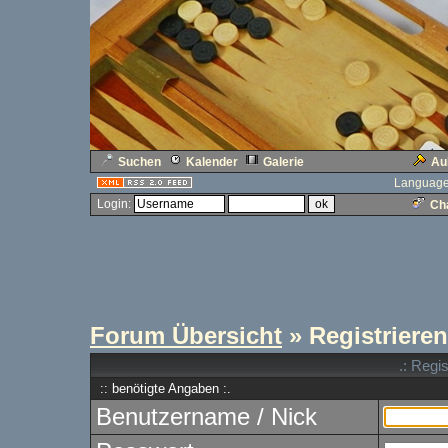
Suchen
Kalender
Galerie
Au
Language
Login:
Cha
Forum Übersicht
» Registrieren
.: Regi
:: benötigte Angaben :.
Benutzername / Nick