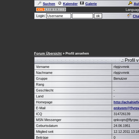
Suchen
Kalender
Galerie
Au
Languag
Login:
Cha
Forum Übersicht
» Profil ansehen
.: Profil
Vorname
rbpjzvmnk
Nachname
rbpjzvmnk
Gruppe
Benutzer
Rang
Geschlecht
-
Land
-
Homepage
http://achahief
E-Mail
qnkvqm@flyrp
ICQ
314726139
MSN Messenger
qnkvqm@flyrpw
Geburtsdatum
24.06.1951
Mitglied seit
12.12.2011 13:1
Beiträge
0