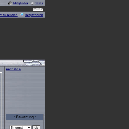
Mitglieder
Stats
Admin
t zusenden
Registrieren
nächste »
.: Bewertung :.