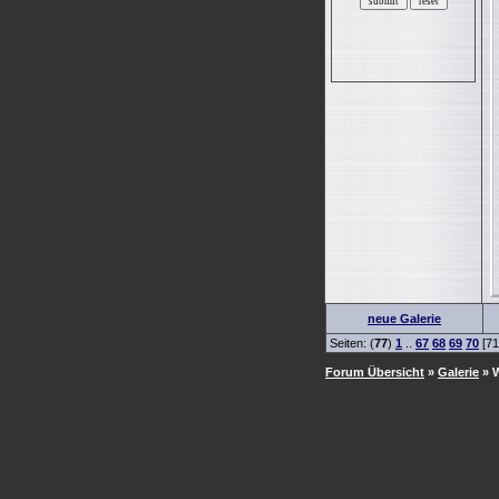
neue Galerie
Seiten: (
77
)
1
..
67
68
69
70
[71
Forum Übersicht
»
Galerie
» W