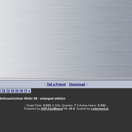
::
Tell a Friend
::
Download
::
]
72
73
74
75
76
77
»
eihnachtsfeier Mülln 08 - enlarged edition
.: Script-Time:
0,031
|| SQL-Queries:
7
|| Active-Users:
3 541
:.
Powered by
ASP-FastBoard
HE
v0.8
, hosted by
cyberlord.at