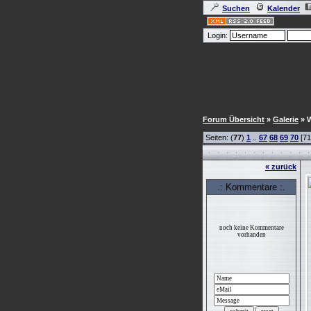
Suchen
Kalender
Login:
Forum Übersicht
»
Galerie
» W
Seiten: (
77
)
1
..
67
68
69
70
[71
« zurück
.: Kommentare :.