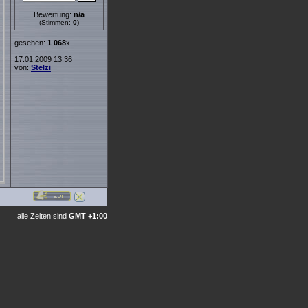
Bewertung:
n/a
(Stimmen:
0
)
gesehen:
1 068
x
17.01.2009 13:36
von:
Stelzi
alle Zeiten sind
GMT +1:00