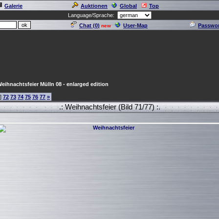
Galerie
Auktionen
Global
Top
Language/Sprache:
Chat (
0
)
User-Map
Passwor
new
eihnachtsfeier Mülln 08 - enlarged edition
]
72
73
74
75
76
77
»
.: Weihnachtsfeier (Bild 71/77) :.