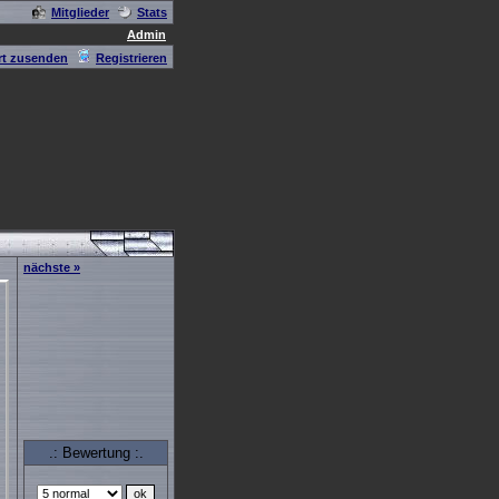
Mitglieder
Stats
Admin
t zusenden
Registrieren
nächste »
.: Bewertung :.