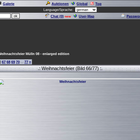
Galerie
Auktionen
Global
Top
Language/Sprache:
Chat (
0
)
User-Map
Passwor
new
eihnachtsfeier Mülln 08 - enlarged edition
]
67
68
69
70
...
77
»
.: Weihnachtsfeier (Bild 66/77) :.