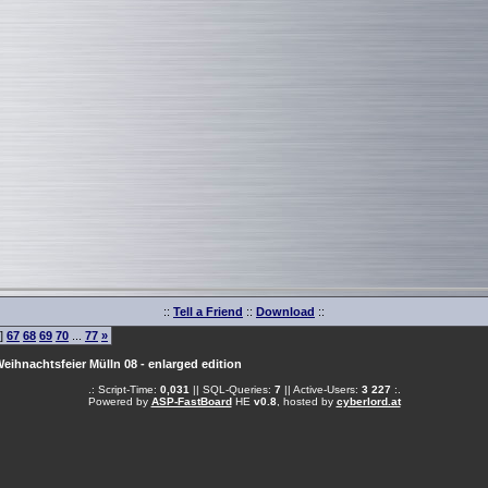
::
Tell a Friend
::
Download
::
]
67
68
69
70
...
77
»
eihnachtsfeier Mülln 08 - enlarged edition
.: Script-Time:
0,031
|| SQL-Queries:
7
|| Active-Users:
3 227
:.
Powered by
ASP-FastBoard
HE
v0.8
, hosted by
cyberlord.at