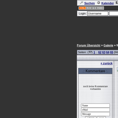
Suchen
Kalender
Login:
Forum Übersicht
»
Galerie
» W
Seiten: (
77
)
1
..
62
63
64
65
[66
« zurück
.: Kommentare :.