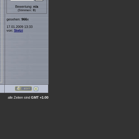
Bewertung:
n/a
(Stimmen:
0
)
gesehen:
966
x
17.01.2009 13:33
von:
Stelzi
alle Zeiten sind
GMT +1:00