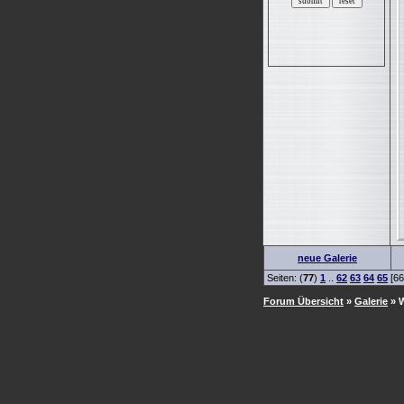
neue Galerie
Seiten: (
77
)
1
..
62
63
64
65
[66
Forum Übersicht
»
Galerie
» W