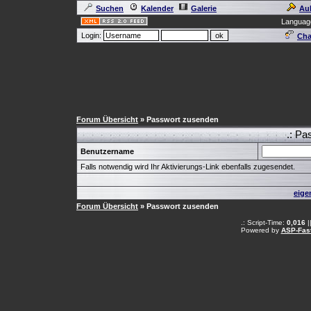
Suchen
Kalender
Galerie
Au
Languag
Login:
Cha
Forum Übersicht
» Passwort zusenden
.: Pa
Benutzername
Falls notwendig wird Ihr Aktivierungs-Link ebenfalls zugesendet.
eige
Forum Übersicht
» Passwort zusenden
.: Script-Time:
0,016
|
Powered by
ASP-Fas