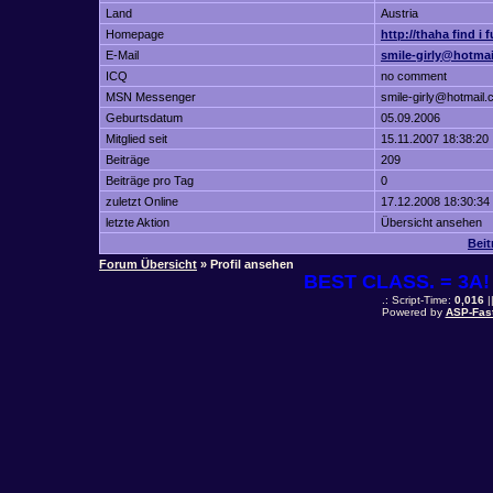
Land
Austria
Homepage
http://thaha find i 
E-Mail
smile-girly@hotma
ICQ
no comment
MSN Messenger
smile-girly@hotmail
Geburtsdatum
05.09.2006
Mitglied seit
15.11.2007 18:38:20
Beiträge
209
Beiträge pro Tag
0
zuletzt Online
17.12.2008 18:30:34
letzte Aktion
Übersicht ansehen
Beit
Forum Übersicht
» Profil ansehen
BEST CLASS. = 3A! 
.: Script-Time:
0,016
|
Powered by
ASP-Fas