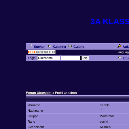
3A KLAS
Suchen
Kalender
Galerie
Auk
Languag
Login:
Cha
Forum Übersicht
» Profil ansehen
.:
Vorname
nicc0la
Nachname
:°
Gruppe
Moderator
Rang
suchti
Geschlecht
weiblich