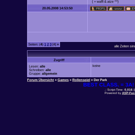
{ + waffl & atze ^^}
20.05.2008 14:53:50
Seiten: (
4
)
1
2
3
[4]
»
alle Zeiten si
Zugriff
keine
Lesen:
alle
Schreiben:
alle
Gruppe:
allgemein
Forum Übersicht
»
Games
»
Rollenspiel
» Der Park
BEST CLASS. = 3A! 
.: Script-Time:
0,016
|
Powered by
ASP-Fas