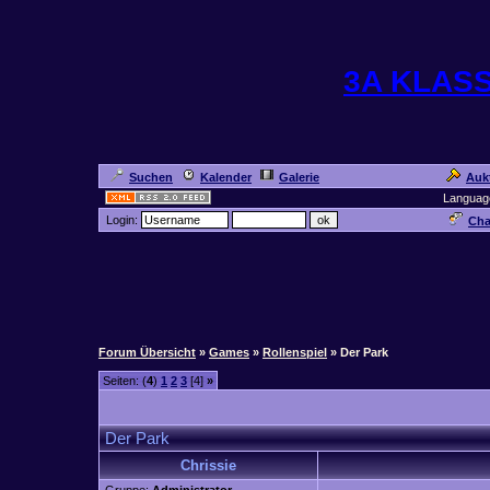
3A KLAS
Suchen
Kalender
Galerie
Auk
Languag
Login:
Cha
Forum Übersicht
»
Games
»
Rollenspiel
» Der Park
Seiten: (
4
)
1
2
3
[4]
»
Der Park
Chrissie