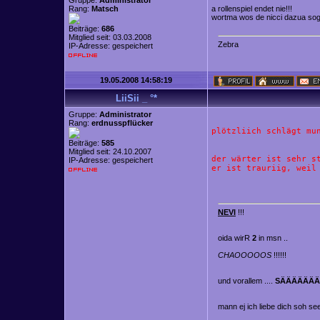
Gruppe:
Administrator
Rang:
Matsch
a rollenspiel endet nie!!!
wortma wos de nicci dazua sog
Beiträge:
686
Mitglied seit: 03.03.2008
Z
e
b
r
a
IP-Adresse: gespeichert
19.05.2008 14:58:19
LiiSii _ °*
Gruppe:
Administrator
Rang:
erdnusspflücker
plötzliich schlägt mu
Beiträge:
585
Mitglied seit: 24.10.2007
der wärter ist sehr s
IP-Adresse: gespeichert
er ist trauriig, weil
NEVI
!!!
oida wirR
2
in msn ..
CHAOOOOOS
!!!!!!
und vorallem ....
SÄÄÄÄÄÄ
mann ej ich liebe dich soh se