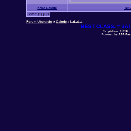
neue Galerie
::
Tell
Seiten: (
1
) [1]
»
Forum Übersicht
»
Galerie
» LaLaLa.
BEST CLASS. = 3A! 
.: Script-Time:
0,016
||
Powered by
ASP-Fas