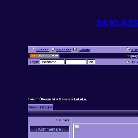
3A KLAS
Suchen
Kalender
Galerie
Auk
Languag
Login:
Cha
Forum Übersicht
»
Galerie
» LaLaLa.
Seiten: (
1
) [1]
»
.
« zurück
.: Kommentare :.