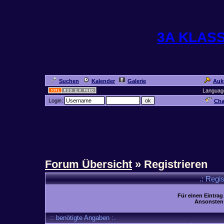
3A KLAS
Suchen
Kalender
Galerie
Auk
Languag
Login:
Cha
Forum Übersicht
» Registrieren
.: Regi
Für einen Eintrag
Ansonsten 
:: benötigte Angaben :.