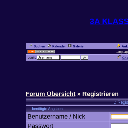
3A KLAS
Suchen
Kalender
Galerie
Auk
Languag
Login:
Cha
Forum Übersicht
» Registrieren
.: Regi
:: benötigte Angaben :.
Benutzername / Nick
Passwort