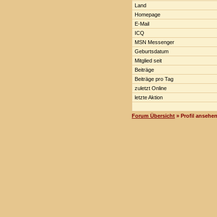
Land
Homepage
E-Mail
ICQ
MSN Messenger
Geburtsdatum
Mitglied seit
Beiträge
Beiträge pro Tag
zuletzt Online
letzte Aktion
Forum Übersicht
» Profil ansehe