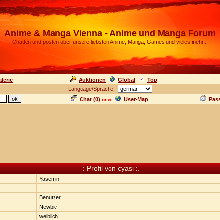
Anime & Manga Vienna - Anime und Manga Forum
Chatten und posten über unsere liebsten Anime, Manga, Games und vieles mehr...
lerie
Auktionen
Global
Top
Language/Sprache:
Chat (
0
)
User-Map
Pas
new
n
.: Profil von cyasi :.
Yasemin
Benutzer
Newbie
weiblich