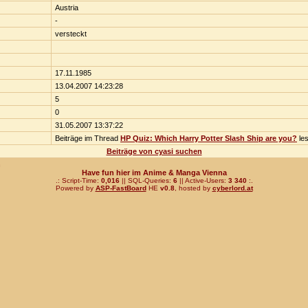
Austria
-
versteckt
17.11.1985
13.04.2007 14:23:28
5
0
31.05.2007 13:37:22
Beiträge im Thread
HP Quiz: Which Harry Potter Slash Ship are you?
le
Beiträge von cyasi suchen
n
Have fun hier im Anime & Manga Vienna
.: Script-Time:
0,016
|| SQL-Queries:
6
|| Active-Users:
3 340
:.
Powered by
ASP-FastBoard
HE
v0.8
, hosted by
cyberlord.at