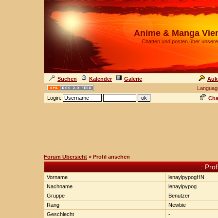
Anime & Manga Vie
Chatten und posten über unsere
Suchen
Kalender
Galerie
Auk
Languag
Login:
Cha
Forum Übersicht
» Profil ansehen
.: Pro
Vorname
lenaylpypogHN
Nachname
lenaylpypog
Gruppe
Benutzer
Rang
Newbie
Geschlecht
-