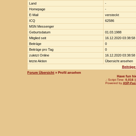
Land
-
Homepage
-
E-Mail
versteckt
ICQ
62586
MSN Messenger
Geburtsdatum
01.03.1988
Mitglied seit
16.12.2020 03:38:58
Beiträge
0
Beiträge pro Tag
0
zuletzt Online
16.12.2020 03:38:58
letzte Aktion
Übersicht ansehen
Beiträge
Forum Übersicht
» Profil ansehen
Have fun hi
.: Script-Time:
0,016
|
Powered by
ASP-Fas