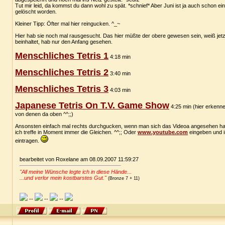
Tut mir leid, da kommst du dann wohl zu spät. *schnief* Aber Juni ist ja auch schon ein
gelöscht worden.
Kleiner Tipp: Öfter mal hier reingucken. ^_~
Hier hab sie noch mal rausgesucht. Das hier müßte der obere gewesen sein, weiß jetzt
beinhaltet, hab nur den Anfang gesehen.
Menschliches Tetris 1
4:18 min
Menschliches Tetris 2
3:40 min
Menschliches Tetris 3
4:03 min
Japanese Tetris On T.V. Game Show
4:25 min (hier erkenne
von denen da oben ^^;;)
Ansonsten einfach mal rechts durchgucken, wenn man sich das Videoa angesehen hat
ich treffe in Moment immer die Gleichen. ^^;; Oder
www.youtube.com
eingeben und 
eintragen.
bearbeitet von Roxelane am 08.09.2007 11:59:27
"All meine Wünsche legte ich in diese Hände...
...und verlor mein kostbarstes Gut."
(Bronze 7 + 11)
--
--
--