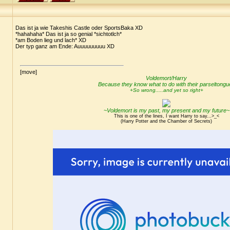
Das ist ja wie Takeshis Castle oder SportsBaka XD
*hahahaha* Das ist ja so genial *sichtotlch*
*am Boden lieg und lach* XD
Der typ ganz am Ende: Auuuuuuuuu XD
[move]
Voldemort/Harry
Because they know what to do with their parseltongu
+So wrong.....and yet so right+
~Voldemort is my past, my present and my future~
This is one of the lines, I want Harry to say...>_<
(Harry Potter and the Chamber of Secrets)