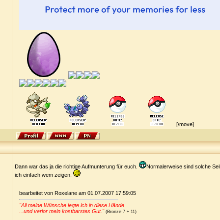
[/move]
Dann war das ja die richtige Aufmunterung für euch.
Normalerweise sind solche Sei
ich einfach wem zeigen.
bearbeitet von Roxelane am 01.07.2007 17:59:05
"All meine Wünsche legte ich in diese Hände...
...und verlor mein kostbarstes Gut."
(Bronze 7 + 11)