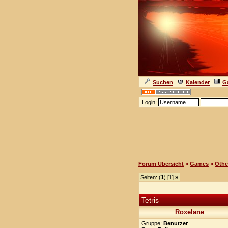
Suchen
Kalender
Ga
Login:
Forum Übersicht
»
Games
»
Othe
Seiten: (
1
) [1]
»
Tetris
Roxelane
Gruppe:
Benutzer