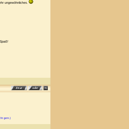
sehr ungewöhnliches.
 Spaß!
cht gern.)