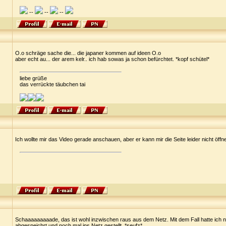
--
--
--
O.o schräge sache die... die japaner kommen auf ideen O.o
aber echt au... der arem kelr.. ich hab sowas ja schon befürchtet. *kopf schütel*
liebe grüße
das verrückte täubchen tai
Ich wollte mir das Video gerade anschauen, aber er kann mir die Seite leider nicht öffn
Schaaaaaaaaade, das ist wohl inzwischen raus aus dem Netz. Mit dem Fall hatte ich ni
abgespeichrt und noch mal ins Netz gestellt. *seufz*