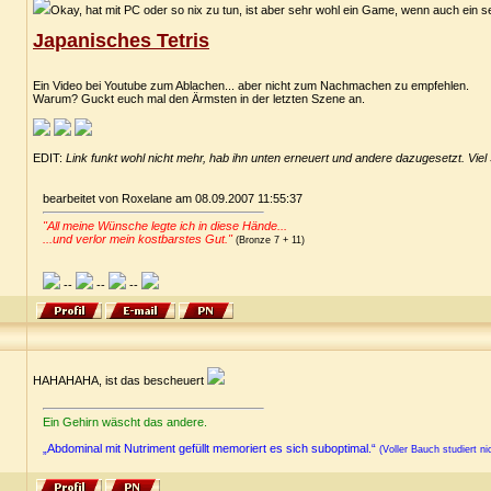
Okay, hat mit PC oder so nix zu tun, ist aber sehr wohl ein Game, wenn auch ein 
Japanisches Tetris
Ein Video bei Youtube zum Ablachen... aber nicht zum Nachmachen zu empfehlen.
Warum? Guckt euch mal den Ärmsten in der letzten Szene an.
EDIT:
Link funkt wohl nicht mehr, hab ihn unten erneuert und andere dazugesetzt. Viel
bearbeitet von Roxelane am 08.09.2007 11:55:37
"All meine Wünsche legte ich in diese Hände...
...und verlor mein kostbarstes Gut."
(Bronze 7 + 11)
--
--
--
HAHAHAHA, ist das bescheuert
Ein Gehirn wäscht das andere.
„Abdominal mit Nutriment gefüllt memoriert es sich suboptimal.“
(Voller Bauch studiert ni