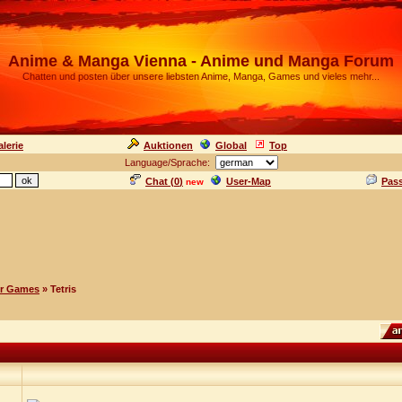
Anime & Manga Vienna - Anime und Manga Forum
Chatten und posten über unsere liebsten Anime, Manga, Games und vieles mehr...
lerie
Auktionen
Global
Top
Language/Sprache:
Chat (
0
)
User-Map
Pas
new
r Games
» Tetris